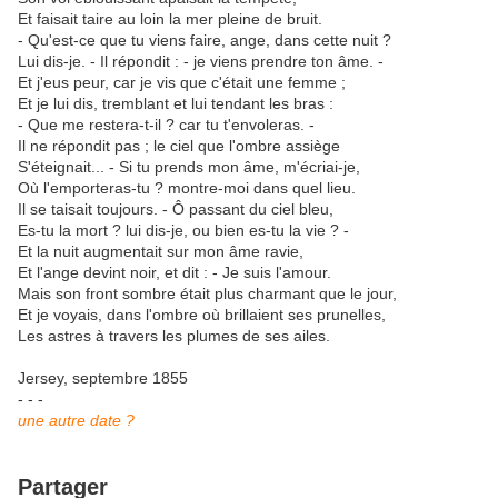
Et faisait taire au loin la mer pleine de bruit.
- Qu'est-ce que tu viens faire, ange, dans cette nuit ?
Lui dis-je. - Il répondit : - je viens prendre ton âme. -
Et j'eus peur, car je vis que c'était une femme ;
Et je lui dis, tremblant et lui tendant les bras :
- Que me restera-t-il ? car tu t'envoleras. -
Il ne répondit pas ; le ciel que l'ombre assiège
S'éteignait... - Si tu prends mon âme, m'écriai-je,
Où l'emporteras-tu ? montre-moi dans quel lieu.
Il se taisait toujours. - Ô passant du ciel bleu,
Es-tu la mort ? lui dis-je, ou bien es-tu la vie ? -
Et la nuit augmentait sur mon âme ravie,
Et l'ange devint noir, et dit : - Je suis l'amour.
Mais son front sombre était plus charmant que le jour,
Et je voyais, dans l'ombre où brillaient ses prunelles,
Les astres à travers les plumes de ses ailes.
Jersey, septembre 1855
- - -
une autre date ?
Partager