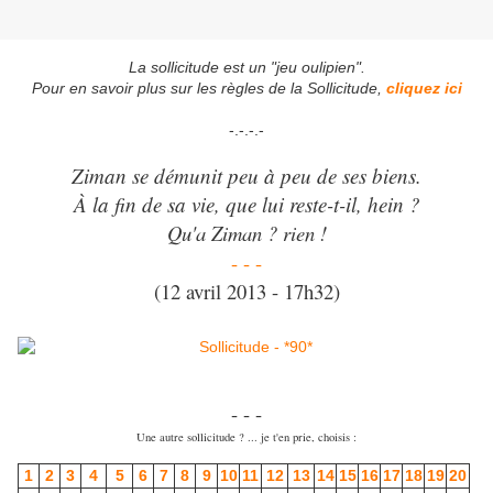
La sollicitude est un "jeu oulipien".
Pour en savoir plus sur les règles de la Sollicitude,
cliquez ici
-.-.-.-
Ziman se démunit peu à peu de ses biens.
À la fin de sa vie, que lui reste-t-il, hein ?
Qu'a Ziman ? rien !
- - -
(12 avril 2013 - 17h32)
- - -
Une autre sollicitude ? ... je t'en prie, choisis :
1
2
3
4
5
6
7
8
9
10
11
12
13
14
15
16
17
18
19
20