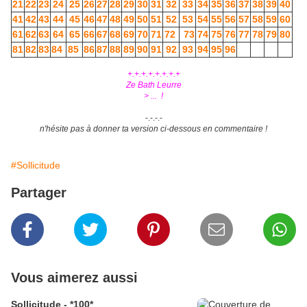
21
22
23
24
25
26
27
28
29
30
31
32
33
34
35
36
37
38
39
40
41
42
43
44
45
46
47
48
49
50
51
52
53
54
55
56
57
58
59
60
61
62
63
64
65
66
67
68
69
70
71
72
73
74
75
76
77
78
79
80
81
82
83
84
85
86
87
88
89
90
91
92
93
94
95
96
+.+.+.+.+.+.+.+
Ze Bath Leurre
> ... !
-.-.-.-
n'hésite pas à donner ta version ci-dessous en commentaire !
#Sollicitude
Partager
Vous aimerez aussi
Sollicitude - *100*