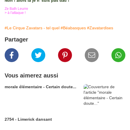
Non ! alors là je n' suis pas dac !
Ze Bath Leurre
> à l'attaque !
#Le Cirque Zavatars - tel quel
#Béabasques
#Zavatardises
Partager
Vous aimerez aussi
morale élémentaire - Certain doute...
2754 - Limerick dansant