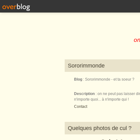
on
Sororimmonde
Blog
: Sororimmonde - et ta soeur ?
Description
: on ne peut pas laisser di
n'importe quoi... à n'importe qui !
Contact
Quelques photos de cul ?