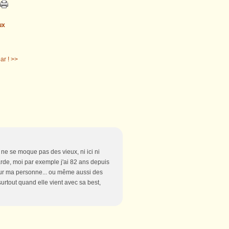
ux
r ! >>
n ne se moque pas des vieux, ni ici ni
arde, moi par exemple j'ai 82 ans depuis
 sur ma personne... ou même aussi des
rtout quand elle vient avec sa best,