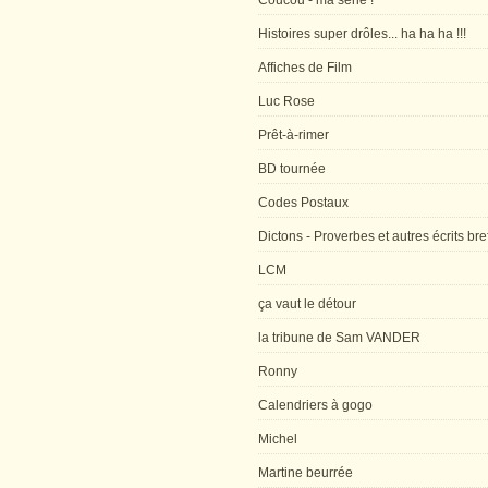
Coucou - ma série !
Histoires super drôles... ha ha ha !!!
Affiches de Film
Luc Rose
Prêt-à-rimer
BD tournée
Codes Postaux
Dictons - Proverbes et autres écrits bre
LCM
ça vaut le détour
la tribune de Sam VANDER
Ronny
Calendriers à gogo
Michel
Martine beurrée