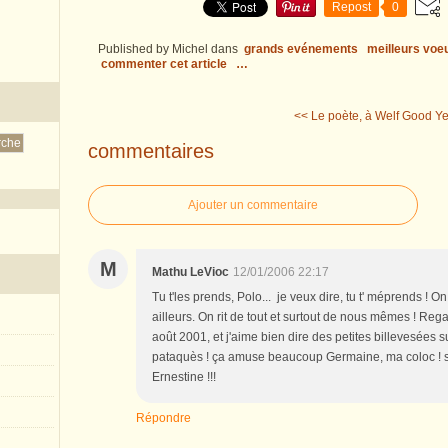
Repost
0
Published by Michel
dans
grands evénements
meilleurs voe
commenter cet article
…
<< Le poète, à Welf
Good Yea
commentaires
Ajouter un commentaire
M
Mathu LeVioc
12/01/2006 22:17
Tu t'les prends, Polo... je veux dire, tu t' méprends ! O
ailleurs. On rit de tout et surtout de nous mêmes ! Reg
août 2001, et j'aime bien dire des petites billevesées
pataquès ! ça amuse beaucoup Germaine, ma coloc ! su
Ernestine !!!
Répondre