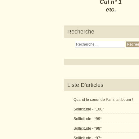
Cul n° 1
etc
.
Recherche
Liste D'articles
Quand le coeur de Paris fait boum !
Sollicitude - *100*
Sollicitude - *99*
Sollicitude - *98*
Sollicitude - *97*