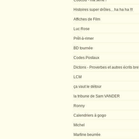
Coucou - ma série !
Histoires super drôles... ha ha ha !!!
Affiches de Film
Luc Rose
Prêt-à-rimer
BD tournée
Codes Postaux
Dictons - Proverbes et autres écrits bre
LCM
ça vaut le détour
la tribune de Sam VANDER
Ronny
Calendriers à gogo
Michel
Martine beurrée