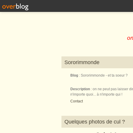
on
Sororimmonde
Blog
: Sororimmonde - et ta soeur ?
Description
: on ne peut pas laisser di
n'importe quoi... à n'importe qui !
Contact
Quelques photos de cul ?