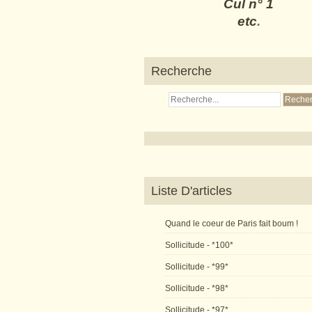
Cul n° 1
etc
.
Recherche
Liste D'articles
Quand le coeur de Paris fait boum !
Sollicitude - *100*
Sollicitude - *99*
Sollicitude - *98*
Sollicitude - *97*