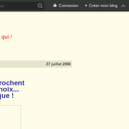
Connexion
+
Créer mon blog
 qui !
27 juillet 2008
crochent
noix...
que !