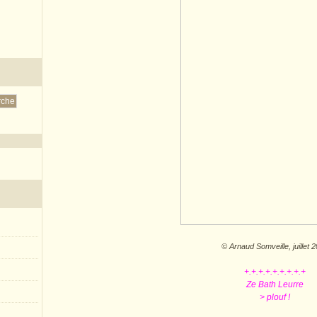
© Arnaud Somveille, juillet 
+.+.+.+.+.+.+.+.+
Ze Bath Leurre
> plouf !