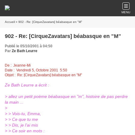
MENU
Accueil
» 902 - Re: [CirqueZavatars] béabasque en "M"
902 - Re: [CirqueZavatars] béabasque en "M"
Publié le 05/10/2001 à 04:50
Par
Ze Bath Leurre
De :
Jeanne-Mi
Date : Vendredi 5, Octobre 2001 5:50
Objet : Re: [CirqueZavatars] béabasque en "M"
Ze Bath Leurre a écrit :
> allez un petit poème béabasque en "m", histoire de pas perdre
la main ...
>
> > Vois-tu, Emma,
> > Ce que tu me
> > Dis, je l'ai mis
> > Ce soir en mots :