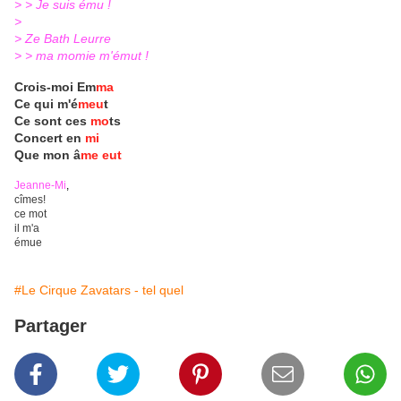
> > Je suis ému !
>
> Ze Bath Leurre
> > ma momie m'émut !
Crois-moi Em
ma
Ce qui m'é
meu
t
Ce sont ces
mo
ts
Concert en
mi
Que mon â
me eut
Jeanne-Mi
,
cîmes!
ce mot
il m'a
émue
#Le Cirque Zavatars - tel quel
Partager