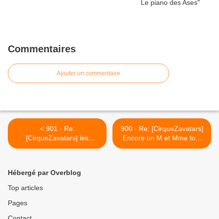
Commentaires
Ajouter un commentaire
< 901 - Re:
900 - Re: [CirqueZavatars]
[CirqueZavatars] les
Encore un M et Mme tout
poèmes béabasques -
frais >
remember
Hébergé par Overblog
Top articles
Pages
Contact