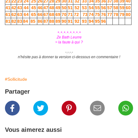
21
22
23
24
25
26
27
28
29
30
31
32
33
34
35
36
37
38
39
40
41
42
43
44
45
46
47
48
49
50
51
52
53
54
55
56
57
58
59
60
61
62
63
64
65
66
67
68
69
70
71
72
73
74
75
76
77
78
79
80
81
82
83
84
85
86
87
88
89
90
91
92
93
94
95
96
+.+.+.+.+.+.+.+
Ze Bath Leurre
> la faute à qui ?
-.-.-.-
n'hésite pas à donner ta version ci-dessous en commentaire !
#Sollicitude
Partager
Vous aimerez aussi