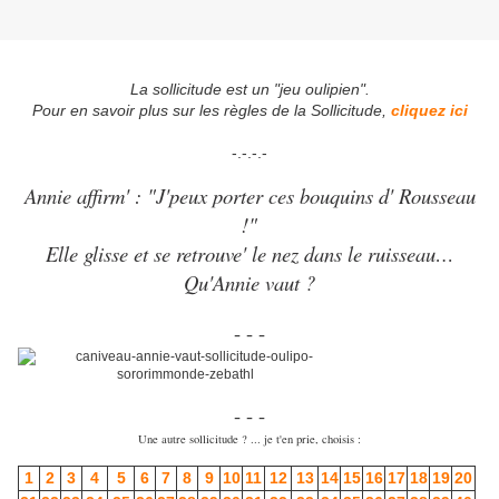
La sollicitude est un "jeu oulipien".
Pour en savoir plus sur les règles de la Sollicitude,
cliquez ici
-.-.-.-
Annie affirm' : "J'peux porter ces bouquins d' Rousseau
!"
Elle glisse et se retrouve' le nez dans le ruisseau…
Qu'Annie vaut ?
- - -
- - -
Une autre sollicitude ? ... je t'en prie, choisis :
1
2
3
4
5
6
7
8
9
10
11
12
13
14
15
16
17
18
19
20