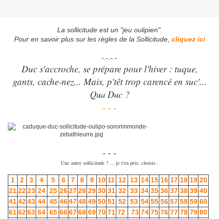
La sollicitude est un "jeu oulipien".
Pour en savoir plus sur les règles de la Sollicitude,
cliquez ici
-.-.-.-
Duc s'accroche, se prépare pour l'hiver : tuque,
gants, cache-nez... Mais, p'têt trop carencé en suc'...
Qua Duc ?
- - -
- - -
Une autre sollicitude ? ... je t'en prie, choisis :
1
2
3
4
5
6
7
8
9
10
11
12
13
14
15
16
17
18
19
20
21
22
23
24
25
26
27
28
29
30
31
32
33
34
35
36
37
38
39
40
41
42
43
44
45
46
47
48
49
50
51
52
53
54
55
56
57
58
59
60
61
62
63
64
65
66
67
68
69
70
71
72
73
74
75
76
77
78
79
80