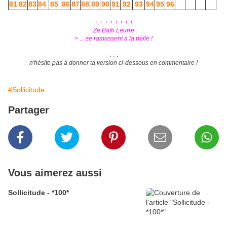
81
82
83
84
85
86
87
88
89
90
91
92
93
94
95
96
+.+.+.+.+.+.+.+
Ze Bath Leurre
> ... se ramassent à la pelle !
-.-.-.-
n'hésite pas à donner ta version ci-dessous en commentaire !
#Sollicitude
Partager
Vous aimerez aussi
Sollicitude - *100*