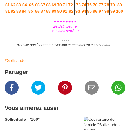
61
62
63
64
65
66
67
68
69
70
71
72
73
74
75
76
77
78
79
80
81
82
83
84
85
86
87
88
89
90
91
92
93
94
95
96
97
98
99
100
+.+.+.+.+.+.+.+
Ze Bath Leurre
> et bien serré... !
-.-.-.-
n'hésite pas à donner ta version ci-dessous en commentaire !
#Sollicitude
Partager
Vous aimerez aussi
Sollicitude - *100*