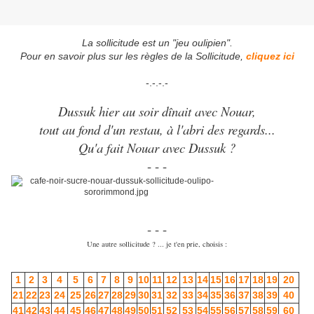
La sollicitude est un "jeu oulipien".
Pour en savoir plus sur les règles de la Sollicitude,
cliquez ici
-.-.-.-
Dussuk hier au soir dînait avec Nouar,
tout au fond d'un restau, à l'abri des regards...
Qu'a fait Nouar avec Dussuk ?
- - -
- - -
Une autre sollicitude ? ... je t'en prie, choisis :
1
2
3
4
5
6
7
8
9
10
11
12
13
14
15
16
17
18
19
20
21
22
23
24
25
26
27
28
29
30
31
32
33
34
35
36
37
38
39
40
41
42
43
44
45
46
47
48
49
50
51
52
53
54
55
56
57
58
59
60