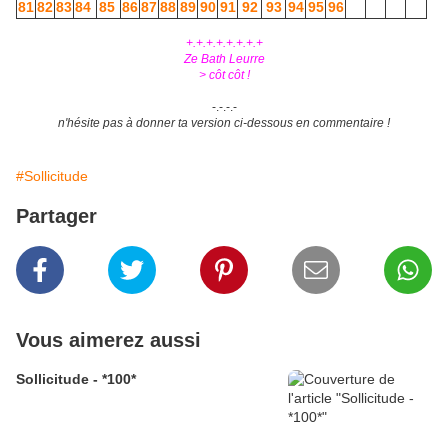
81
82
83
84
85
86
87
88
89
90
91
92
93
94
95
96
+.+.+.+.+.+.+.+
Ze Bath Leurre
> côt côt !
-.-.-.-
n'hésite pas à donner ta version ci-dessous en commentaire !
#Sollicitude
Partager
Vous aimerez aussi
Sollicitude - *100*