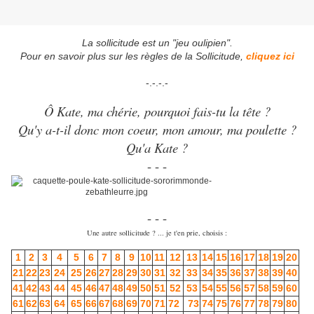
La sollicitude est un "jeu oulipien".
Pour en savoir plus sur les règles de la Sollicitude,
cliquez ici
-.-.-.-
Ô Kate, ma chérie, pourquoi fais-tu la tête ?
Qu'y a-t-il donc mon coeur, mon amour, ma poulette ?
Qu'a Kate ?
- - -
- - -
Une autre sollicitude ? ... je t'en prie, choisis :
1
2
3
4
5
6
7
8
9
10
11
12
13
14
15
16
17
18
19
20
21
22
23
24
25
26
27
28
29
30
31
32
33
34
35
36
37
38
39
40
41
42
43
44
45
46
47
48
49
50
51
52
53
54
55
56
57
58
59
60
61
62
63
64
65
66
67
68
69
70
71
72
73
74
75
76
77
78
79
80