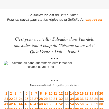
La sollicitude est un "jeu oulipien".
Pour en savoir plus sur les règles de la Sollicitude,
cliquez ici
-.-.-.-
C'est pour accueillir Salvador dans l'au-delà
que Jules tout à coup dit "Sésame ouvre-toi !"
Qu'a Verne ? Dali… baba !
- - -
- - -
Une autre sollicitude ? ... je t'en prie, choisis :
1
2
3
4
5
6
7
8
9
10
11
12
13
14
15
16
17
18
19
20
21
22
23
24
25
26
27
28
29
30
31
32
33
34
35
36
37
38
39
40
41
42
43
44
45
46
47
48
49
50
51
52
53
54
55
56
57
58
59
60