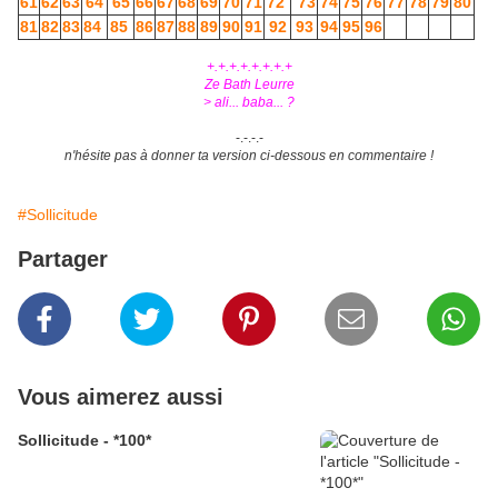
61
62
63
64
65
66
67
68
69
70
71
72
73
74
75
76
77
78
79
80
81
82
83
84
85
86
87
88
89
90
91
92
93
94
95
96
+.+.+.+.+.+.+.+
Ze Bath Leurre
> ali... baba... ?
-.-.-.-
n'hésite pas à donner ta version ci-dessous en commentaire !
#Sollicitude
Partager
Vous aimerez aussi
Sollicitude - *100*