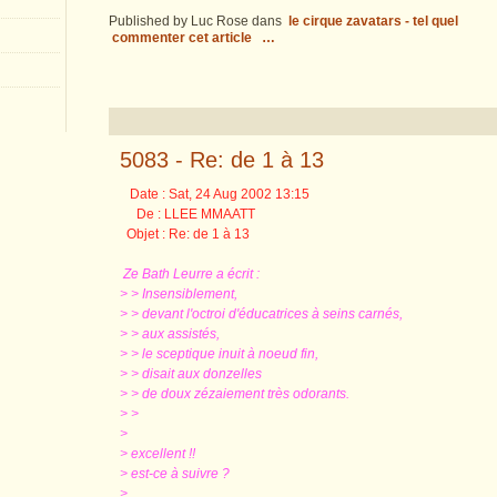
Published by Luc Rose
dans
le cirque zavatars - tel quel
commenter cet article
…
5083 - Re: de 1 à 13
Date : Sat, 24 Aug 2002 13:15
De : LLEE MMAATT
Objet : Re: de 1 à 13
Ze Bath Leurre a écrit :
> > Insensiblement,
> > devant l'octroi d'éducatrices à seins carnés,
> > aux assistés,
> > le sceptique inuit à noeud fin,
> > disait aux donzelles
> > de doux zézaiement très odorants.
> >
>
> excellent !!
> est-ce à suivre ?
>