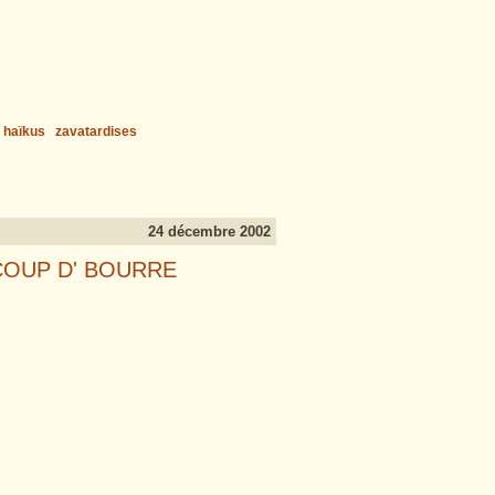
haïkus
zavatardises
24 décembre 2002
T COUP D' BOURRE