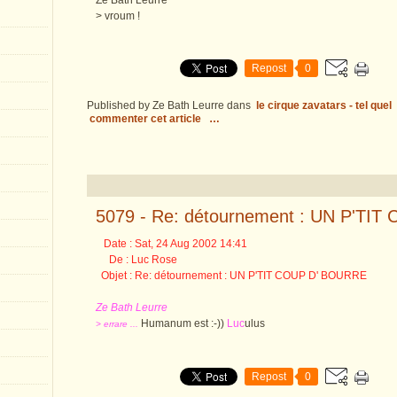
Ze Bath Leurre
> vroum !
Repost
0
Published by Ze Bath Leurre
dans
le cirque zavatars - tel quel
commenter cet article
…
5079 - Re: détournement : UN P'TI
Date : Sat, 24 Aug 2002 14:41
De : Luc Rose
Objet : Re: détournement : UN P'TIT COUP D' BOURRE
Ze Bath Leurre
Humanum est :-))
Luc
ulus
> errare ...
Repost
0