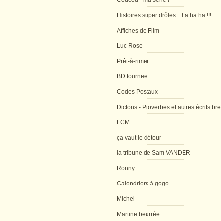
Coucou - ma série !
Histoires super drôles... ha ha ha !!!
Affiches de Film
Luc Rose
Prêt-à-rimer
BD tournée
Codes Postaux
Dictons - Proverbes et autres écrits bre
LCM
ça vaut le détour
la tribune de Sam VANDER
Ronny
Calendriers à gogo
Michel
Martine beurrée