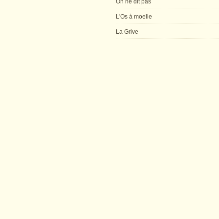
On ne dit pas
L'Os à moelle
La Grive