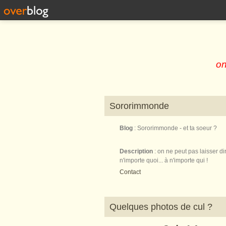
on
Sororimmonde
Blog
: Sororimmonde - et ta soeur ?
Description
: on ne peut pas laisser di
n'importe quoi... à n'importe qui !
Contact
Quelques photos de cul ?