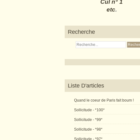
Cul n° 1
etc
.
Recherche
Liste D'articles
Quand le coeur de Paris fait boum !
Sollicitude - *100*
Sollicitude - *99*
Sollicitude - *98*
Sollicitude - *97*