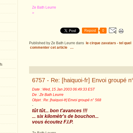
Ze Bath Leurre
>
Repost
0
Published by Ze Bath Leurre
dans
le cirque zavatars - tel quel
commenter cet article
…
fs
6757 - Re: [haiquoi-fr] Envoi groupé n
Date : Wed, 15 Jan 2003 06:49:33 EST
De : Ze Bath Leurre
Objet : Re: [haiquoi-fr] Envoi groupé n° 568
-
tût tût... bon t'avances !!!
... six kilomètr's de bouchon...
vous écoutez F.I.P.