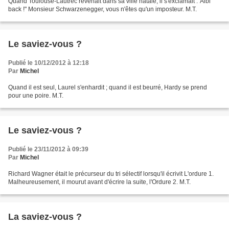
Quand Toulouse-Lautrec revenait dans sa ville natale, il s'exclamait :"Albi
back !" Monsieur Schwarzenegger, vous n'êtes qu'un imposteur. M.T.
Le saviez-vous ?
Publié le 10/12/2012 à 12:18
Par
Michel
Quand il est seul, Laurel s'enhardit ; quand il est beurré, Hardy se prend
pour une poire. M.T.
Le saviez-vous ?
Publié le 23/11/2012 à 09:39
Par
Michel
Richard Wagner était le précurseur du tri sélectif lorsqu'il écrivit L'ordure 1.
Malheureusement, il mourut avant d'écrire la suite, l'Ordure 2. M.T.
La saviez-vous ?