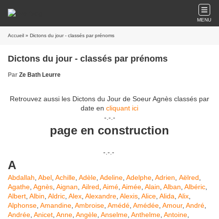
MENU
Accueil
» Dictons du jour - classés par prénoms
Dictons du jour - classés par prénoms
Par
Ze Bath Leurre
Retrouvez aussi les Dictons du Jour de Soeur Agnès classés par
date en
cliquant ici
-.-.-
page en construction
-.-.-
A
Abdallah
,
Abel
,
Achille
,
Adèle
,
Adeline
,
Adelphe
,
Adrien
,
Aëlred
,
Agathe
,
Agnès
,
Aignan
,
Ailred
,
Aimé
,
Aimée
,
Alain
,
Alban
,
Albéric
,
Albert
,
Albin
,
Aldric
,
Alex
,
Alexandre
,
Alexis
,
Alice
,
Alida
,
Alix
,
Alphonse
,
Amandine
,
Ambroise
,
Amédé
,
Amédée
,
Amour
,
André
,
Andrée
,
Anicet
,
Anne
,
Angèle
,
Anselme
,
Anthelme
,
Antoine
,