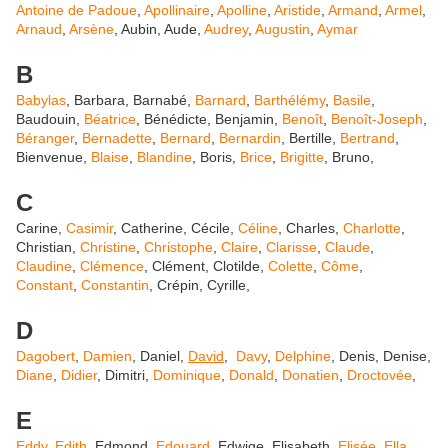
Antoine de Padoue
,
Apollinaire
,
Apolline
,
Aristide
,
Armand
,
Armel
,
Arnaud
,
Arsène
, Aubin, Aude,
Audrey
,
Augustin
,
Aymar
B
Babylas
, Barbara, Barnabé,
Barnard
,
Barthélémy
,
Basile
,
Baudouin,
Béatrice
, Bénédicte, Benjamin,
Benoît
,
Benoît-Joseph
,
Béranger
,
Bernadette
,
Bernard
,
Bernardin
, Bertille,
Bertrand
,
Bienvenue,
Blaise
,
Blandine
, Boris,
Brice
,
Brigitte
, Bruno,
C
Carine,
Casimir
, Catherine, Cécile,
Céline
, Charles,
Charlotte
,
Christian,
Christine
,
Christophe
,
Claire
,
Clarisse
,
Claude
,
Claudine
,
Clémence
, Clément, Clotilde,
Colette
,
Côme
,
Constant
,
Constantin
, Crépin, Cyrille,
D
Dagobert
,
Damien
, Daniel,
David
,
Davy
,
Delphine
, Denis, Denise,
Diane
,
Didier
, Dimitri,
Dominique
,
Donald
,
Donatien
,
Droctovée
,
E
Eddy
,
Edith
, Edmond,
Edouard
, Edwige, Elisabeth,
Elisée
,
Ella
,