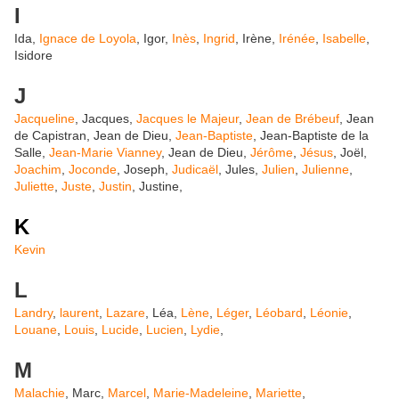
I
Ida,
Ignace de Loyola
, Igor,
Inès
,
Ingrid
, Irène,
Irénée
,
Isabelle
,
Isidore
J
Jacqueline
, Jacques,
Jacques le Majeur
,
Jean de Brébeuf
, Jean
de Capistran, Jean de Dieu,
Jean-Baptiste
, Jean-Baptiste de la
Salle,
Jean-Marie Vianney
, Jean de Dieu,
Jérôme
,
Jésus
, Joël,
Joachim
,
Joconde
, Joseph,
Judicaël
, Jules,
Julien
,
Julienne
,
Juliette
,
Juste
,
Justin
, Justine,
K
Kevin
L
Landry
,
laurent
,
Lazare
, Léa,
Lène
,
Léger
,
Léobard
,
Léonie
,
Louane
,
Louis
,
Lucide
,
Lucien
,
Lydie
,
M
Malachie
, Marc,
Marcel
,
Marie-Madeleine
,
Mariette
,