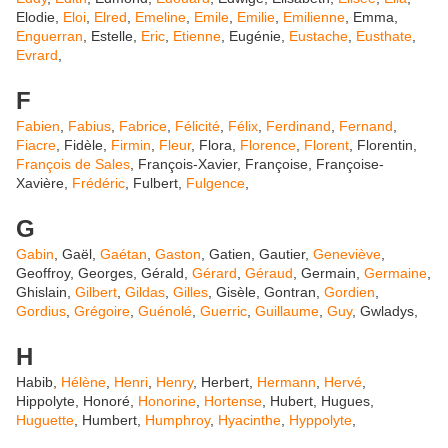
Elodie,
Eloi
,
Elred
,
Emeline
,
Emile
,
Emilie
,
Emilienne
, Emma,
Enguerran
, Estelle,
Eric
,
Etienne
, Eugénie,
Eustache
,
Eusthate
,
Evrard
,
F
Fabien
,
Fabius
,
Fabrice
,
Félicité
,
Félix
,
Ferdinand
,
Fernand
,
Fiacre
, Fidèle,
Firmin
,
Fleur
, Flora,
Florence
,
Florent
, Florentin,
François de Sales
, François-Xavier, Françoise, Françoise-
Xavière,
Frédéric
, Fulbert,
Fulgence
,
G
Gabin
, Gaël,
Gaétan
,
Gaston
, Gatien, Gautier,
Geneviève
,
Geoffroy, Georges, Gérald,
Gérard
,
Géraud
, Germain,
Germaine
,
Ghislain,
Gilbert
,
Gildas
,
Gilles
, Gisèle, Gontran,
Gordien
,
Gordius
,
Grégoire
,
Guénolé
,
Guerric
,
Guillaume
,
Guy
, Gwladys,
H
Habib,
Hélène
,
Henri
,
Henry
, Herbert,
Hermann
,
Hervé
,
Hippolyte, Honoré,
Honorine
,
Hortense
, Hubert, Hugues,
Huguette
, Humbert,
Humphroy
,
Hyacinthe
,
Hyppolyte
,