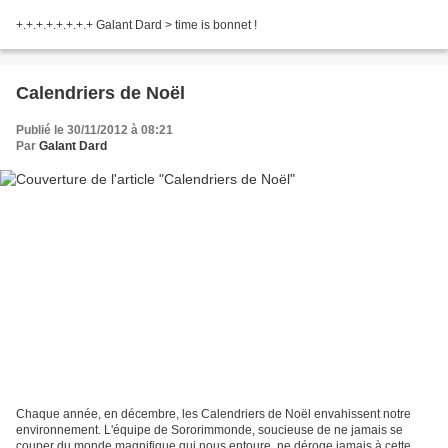
+.+.+.+.+.+.+.+ Galant Dard > time is bonnet !
Calendriers de Noël
Publié le 30/11/2012 à 08:21
Par
Galant Dard
Chaque année, en décembre, les Calendriers de Noël envahissent notre
environnement. L'équipe de Sororimmonde, soucieuse de ne jamais se
couper du monde magnifique qui nous entoure, ne déroge jamais à cette