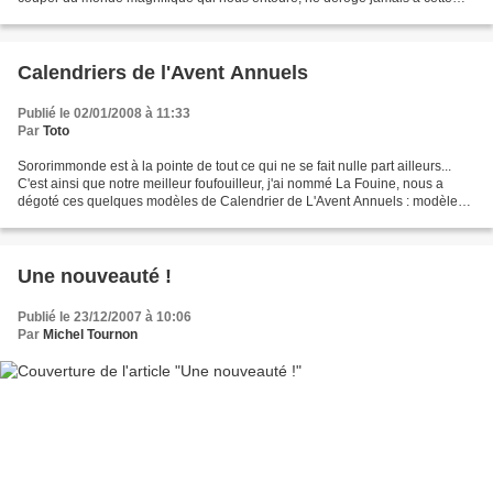
tradition, enfin, presque jamais. C'est pourquoi...
Calendriers de l'Avent Annuels
Publié le 02/01/2008 à 11:33
Par
Toto
Sororimmonde est à la pointe de tout ce qui ne se fait nulle part ailleurs...
C'est ainsi que notre meilleur foufouilleur, j'ai nommé La Fouine, nous a
dégoté ces quelques modèles de Calendrier de L'Avent Annuels : modèle
n°1 modèle n°2 modèle n°3 modèle...
Une nouveauté !
Publié le 23/12/2007 à 10:06
Par
Michel Tournon