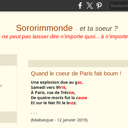
Sororimmonde
et ta soeur ?
-
 ne peut pas laisser dire n'importe quoi... à n'importe
Quand le coeur de Paris fait boum !
Une explosion due au g
az
,
re
Samedi vers 9h
16
,
À Paris, rue de Trév
ise
,
De quatre morts fut la c
ause
Et sur le Net fit le b
uz
z.
- - -
(béabasque - 12 janvier 2019)