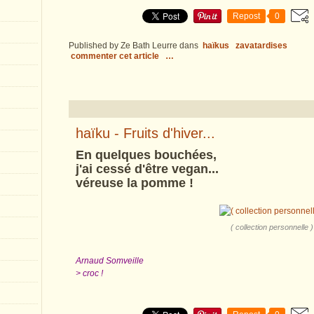
Repost
0
Published by Ze Bath Leurre
dans
haïkus
zavatardises
commenter cet article
…
haïku - Fruits d'hiver...
En quelques bouchées,
j'ai cessé d'être vegan...
véreuse la pomme !
( collection personnelle )
Arnaud Somveille
> croc !