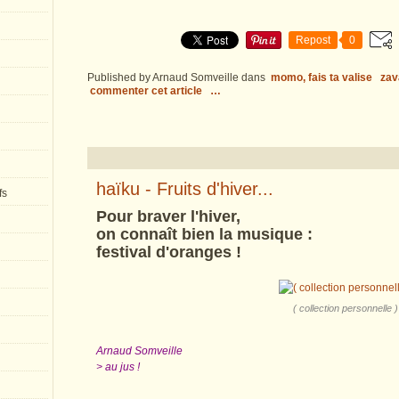
Repost
0
Published by Arnaud Somveille
dans
momo, fais ta valise
zav
commenter cet article
…
haïku - Fruits d'hiver...
fs
Pour braver l'hiver,
on connaît bien la musique :
festival d'oranges !
( collection personnelle )
Arnaud Somveille
> au jus !