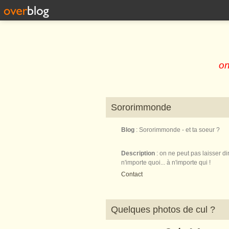
on
Sororimmonde
Blog
: Sororimmonde - et ta soeur ?
Description
: on ne peut pas laisser di
n'importe quoi... à n'importe qui !
Contact
Quelques photos de cul ?