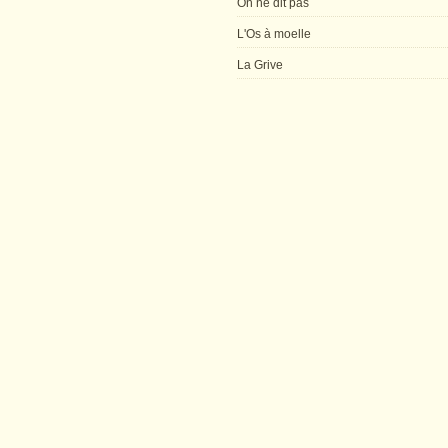
On ne dit pas
L'Os à moelle
La Grive