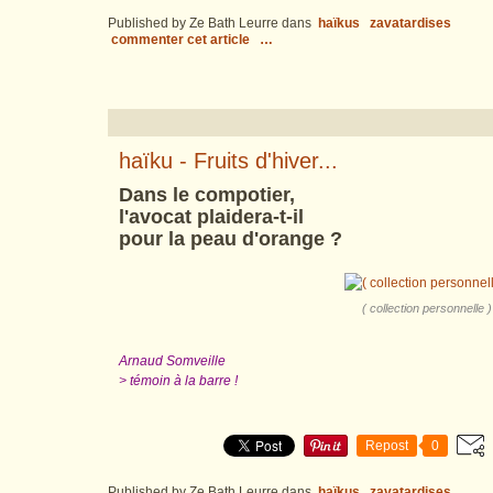
Published by Ze Bath Leurre
dans
haïkus
zavatardises
commenter cet article
…
haïku - Fruits d'hiver...
Dans le compotier,
l'avocat plaidera-t-il
pour la peau d'orange ?
( collection personnelle )
Arnaud Somveille
> témoin à la barre !
Repost
0
Published by Ze Bath Leurre
dans
haïkus
zavatardises