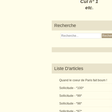
Cul n° 1
etc
.
Recherche
Liste D'articles
Quand le coeur de Paris fait boum !
Sollicitude - *100*
Sollicitude - *99*
Sollicitude - *98*
Sollicitude - *97*