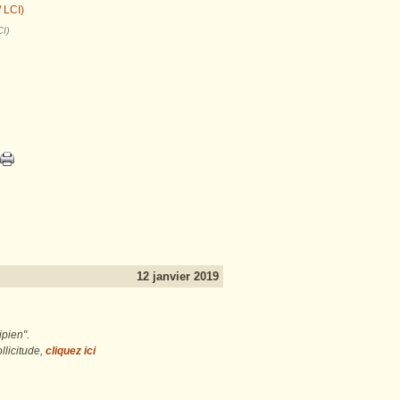
CI)
12 janvier 2019
ipien".
llicitude,
cliquez ici