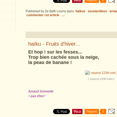
Repost
0
Published by Ze Bath Leurre
dans
haïkus
zavatardises
arna
commenter cet article
…
haïku - Fruits d'hiver...
Et hop ! sur les fesses...
Trop bien cachée sous la neige,
la peau de banane !
( source 123rf.com )
Arnaud Somveille
> pas d'bol !
Repost
0