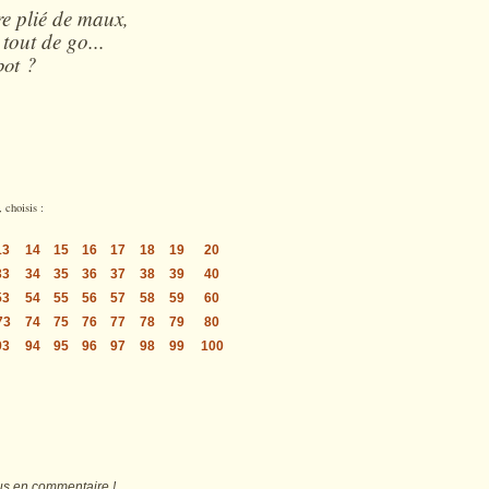
e plié de maux,
 tout de go...
pot ?
, choisis :
13
14
15
16
17
18
19
20
33
34
35
36
37
38
39
40
53
54
55
56
57
58
59
60
73
74
75
76
77
78
79
80
93
94
95
96
97
98
99
100
ous en commentaire !