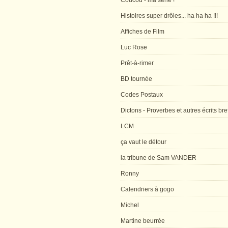
Coucou - ma série !
Histoires super drôles... ha ha ha !!!
Affiches de Film
Luc Rose
Prêt-à-rimer
BD tournée
Codes Postaux
Dictons - Proverbes et autres écrits bre
LCM
ça vaut le détour
la tribune de Sam VANDER
Ronny
Calendriers à gogo
Michel
Martine beurrée