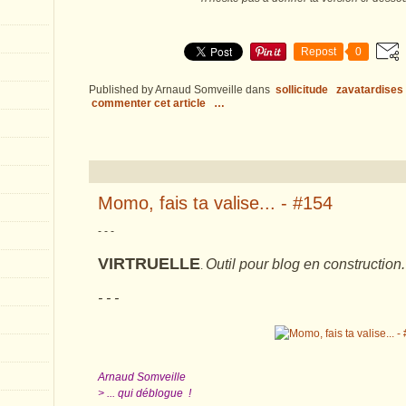
Repost
0
Published by Arnaud Somveille
dans
sollicitude
zavatardises
commenter cet article
…
Momo, fais ta valise... - #154
- - -
VIRTRUELLE
Outil pour blog en construction.
.
- - -
Arnaud Somveille
> ... qui déblogue !