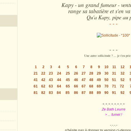
Kapy - un grand fumeur - ventr
range sa tabatière et s'en va
Qu'a Kapy, pipe au 
- - -
- - -
Une autre sollicitude ? ... je t'en prie
1
2
3
4
5
6
7
8
9
10
11
12
21
22
23
24
25
26
27
28
29
30
31
32
41
42
43
44
45
46
47
48
49
50
51
52
61
62
63
64
65
66
67
68
69
70
71
72
81
82
83
84
85
86
87
88
89
90
91
92
+.+.+.+.+.+.+.+
Ze Bath Leurre
> ... fumet !
-.-.-.-
n'hésite pas à donner ta version ci-dess