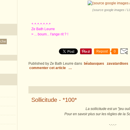
(source google images / L
+.+.+.+.+.+.+
Ze Bath Leurre
> ... boum... l'ange rit ? !
Repost
0
Published by Ze Bath Leurre
dans
béabasques
zavatardises
commenter cet article
…
Sollicitude - *100*
La sollicitude est un "jeu oul
Pour en savoir plus sur les règles de la So
-.-.-.-