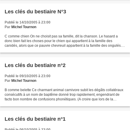
Les clés du bestiaire N°3
Publié le 14/10/2005 à 23:00
Par
Michel Tournon
C comme chien On ne choisit pas sa famille, dit la chanson. Le hasard a
donc bien fait les choses pour le chien qui appartient à la famille des
canidés, alors que ce pauvre chevreuil appartient à la famille des ongulés.
Comme tous deux se déplacent parfois...
Les clés du bestiaire n°2
Publié le 09/10/2005 à 23:00
Par
Michel Tournon
B comme belette Ce charmant animal carnivore subit les dégâts collatéraux
consécutifs à un nom de baptême donné trop rapidement, engendrant de
facto bon nombre de confusions phonétiques. (A croire que lors de la
distribution des noms, il dut y avoir des...
Les clés du bestiaire n°1
Publié le 06/10/2005 à 23:00