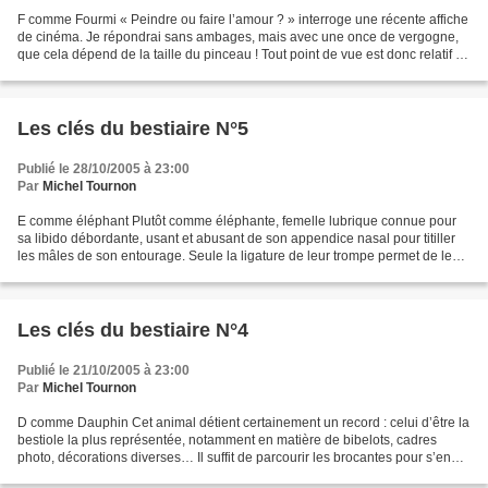
F comme Fourmi « Peindre ou faire l’amour ? » interroge une récente affiche
de cinéma. Je répondrai sans ambages, mais avec une once de vergogne,
que cela dépend de la taille du pinceau ! Tout point de vue est donc relatif et
la fourmi n’est pas si petite...
Les clés du bestiaire N°5
Publié le 28/10/2005 à 23:00
Par
Michel Tournon
E comme éléphant Plutôt comme éléphante, femelle lubrique connue pour
sa libido débordante, usant et abusant de son appendice nasal pour titiller
les mâles de son entourage. Seule la ligature de leur trompe permet de les
calmer. À l’instar du chameau...
Les clés du bestiaire N°4
Publié le 21/10/2005 à 23:00
Par
Michel Tournon
D comme Dauphin Cet animal détient certainement un record : celui d’être la
bestiole la plus représentée, notamment en matière de bibelots, cadres
photo, décorations diverses… Il suffit de parcourir les brocantes pour s’en
rendre compte. Sans compter...