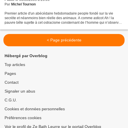
Par
Michel Tournon
Premier article d'un abécédaire hebdomadaire people fondé sur la vie
secrète et néanmoins bien réelle des animaux. A comme asticot Ah ! la
pauvre bête sujette à cet ostracisme consternant de l’homme qui n’observe
la gent animale qu’au travers d’un misérable...
< Page précédente
Hébergé par Overblog
Top articles
Pages
Contact
Signaler un abus
C.G.U.
Cookies et données personnelles
Préférences cookies
Voir le profil de Ze Bath Leurre sur le portail Overblog