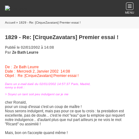
MENU
Accueil
» 1829 - Re: [CirqueZavatars] Premier essai !
1829 - Re: [CirqueZavatars] Premier essai !
Publié le 02/01/2002 à 14:08
Par
Ze Bath Leurre
De : Ze Bath Leurre
Date : Mercredi 2, Janvier 2002 14:08
Objet : Re: [CirqueZavatars] Premier essai !
Dans un e-mail daté du 02/01/2002 14:57:37 Paris, Madrid,
ronny a écrit :
> Soyez un tant soit peu indulgent car je me
cher Ronald,
pour un coup d'essai c'est un coup de maître !
Nous serons indulgent, mais pas pour ce que tu crois : ta prestation est
excellente, pas de doute... c'est le mot "eau" que tu emploie qui requiert
notre indulgence... d'autant plus que nul part ailleurs je ne vois le mot
"Ricard" ou assimilé !
Mais, bon on t'accepte quand même !