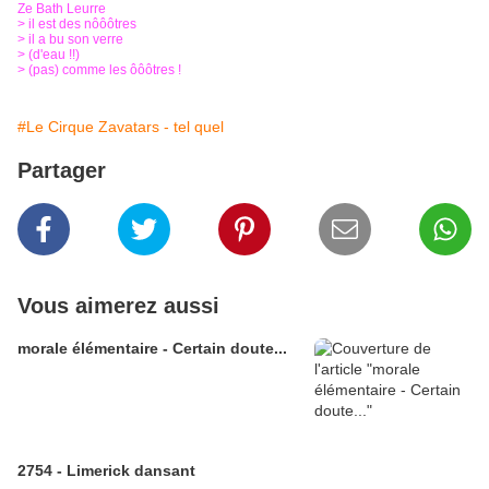
Ze Bath Leurre
> il est des nôôôtres
> il a bu son verre
> (d'eau !!)
> (pas) comme les ôôôtres !
#Le Cirque Zavatars - tel quel
Partager
Vous aimerez aussi
morale élémentaire - Certain doute...
2754 - Limerick dansant