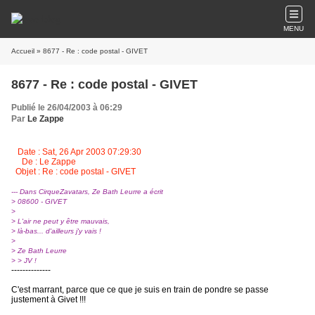
MENU
Accueil
» 8677 - Re : code postal - GIVET
8677 - Re : code postal - GIVET
Publié le 26/04/2003 à 06:29
Par
Le Zappe
Date : Sat, 26 Apr 2003 07:29:30
De : Le Zappe
Objet : Re : code postal - GIVET
--- Dans CirqueZavatars, Ze Bath Leurre a écrit
> 08600 - GIVET
>
> L'air ne peut y être mauvais,
> là-bas... d'ailleurs j'y vais !
>
> Ze Bath Leurre
> > JV !
--------------
C'est marrant, parce que ce que je suis en train de pondre se passe
justement à Givet !!!