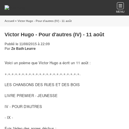
MENU
Accueil
» Victor Hugo - Pour d'autres (IV) - 11 août
Victor Hugo - Pour d'autres (IV) - 11 août
Publié le 11/08/2015 à 22:09
Par
Ze Bath Leurre
Voici un poème que Victor Hugo a écrit un 11 août :
+.+.+.+.+.+.+.+.+.+.+.+.+.+.+.+.+.+.+.+.+.+.
LES CHANSONS DES RUES ET DES BOIS
LIVRE PREMIER - JEUNESSE
IV - POUR D'AUTRES
- IX -
Fuis l'éden des anges déchus ;