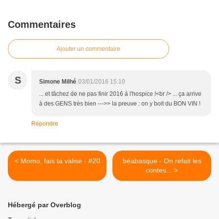
Commentaires
Ajouter un commentaire
S
Simone Milhé
03/01/2016 15:10
... et tâchez de ne pas finir 2016 à l'hospice !<br /> ... ça arrive
à des GENS très bien --->> la preuve : on y boit du BON VIN !
Répondre
< Momo, fais ta valise - #20
béabasque - On refait les
contes... >
Hébergé par Overblog