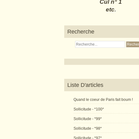
Cul n° 1
etc
.
Recherche
Liste D'articles
Quand le coeur de Paris fait boum !
Sollicitude - *100*
Sollicitude - *99*
Sollicitude - *98*
Sollicitude - *97*