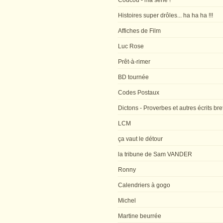
Coucou - ma série !
Histoires super drôles... ha ha ha !!!
Affiches de Film
Luc Rose
Prêt-à-rimer
BD tournée
Codes Postaux
Dictons - Proverbes et autres écrits bre
LCM
ça vaut le détour
la tribune de Sam VANDER
Ronny
Calendriers à gogo
Michel
Martine beurrée