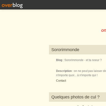
on
Sororimmonde
Blog
: Sororimmonde - et ta soeur ?
Description
: on ne peut pas laisser di
n'importe quoi... à n'importe qui !
Contact
Quelques photos de cul ?