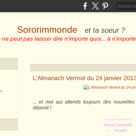
Sororimmonde
et ta soeur ?
-
 ne peut pas laisser dire n'importe quoi... à n'importe
L'Almanach Vermot du 24 janvier 201
re
... et moi qui attends toujours des nouvelles
déposé !
+.+.+.+.+.+.+.+.+
Arnaud Somveille
> ... recyclé !