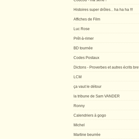
Coucou - ma série !
Histoires super drôles... ha ha ha !!!
Affiches de Film
Luc Rose
Prêt-à-rimer
BD tournée
Codes Postaux
Dictons - Proverbes et autres écrits bre
LCM
ça vaut le détour
la tribune de Sam VANDER
Ronny
Calendriers à gogo
Michel
Martine beurrée