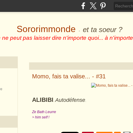
Sororimmonde
et ta soeur ?
-
 ne peut pas laisser dire n'importe quoi... à n'importe
Momo, fais ta valise... - #31
re
ALIBIBI
Autodéfense
.
.
Ze Bath Leurre
> him self !