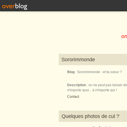
on
Sororimmonde
Blog
: Sororimmonde - et ta soeur ?
Description
: on ne peut pas laisser di
n'importe quoi... à n'importe qui !
Contact
Quelques photos de cul ?