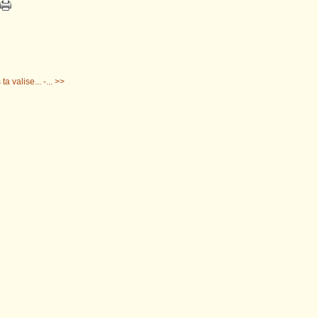
a valise... -... >>