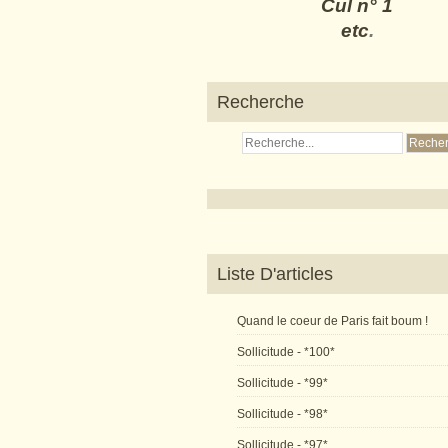
Cul n° 1
etc
.
Recherche
Liste D'articles
Quand le coeur de Paris fait boum !
Sollicitude - *100*
Sollicitude - *99*
Sollicitude - *98*
Sollicitude - *97*