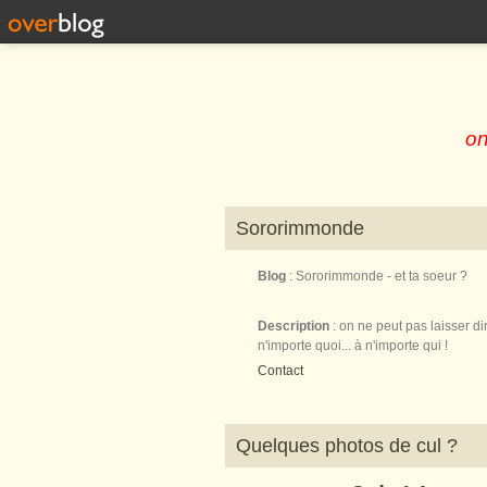
on
Sororimmonde
Blog
: Sororimmonde - et ta soeur ?
Description
: on ne peut pas laisser di
n'importe quoi... à n'importe qui !
Contact
Quelques photos de cul ?