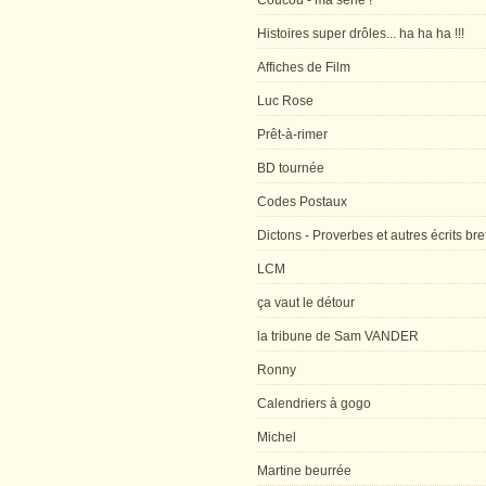
Coucou - ma série !
Histoires super drôles... ha ha ha !!!
Affiches de Film
Luc Rose
Prêt-à-rimer
BD tournée
Codes Postaux
Dictons - Proverbes et autres écrits bre
LCM
ça vaut le détour
la tribune de Sam VANDER
Ronny
Calendriers à gogo
Michel
Martine beurrée