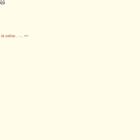
a valise... -... >>