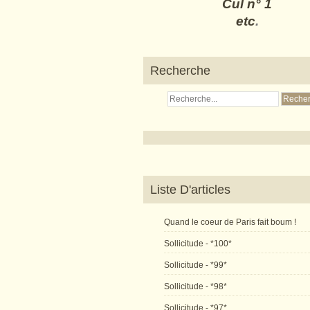
Cul n° 1
etc
.
Recherche
Liste D'articles
Quand le coeur de Paris fait boum !
Sollicitude - *100*
Sollicitude - *99*
Sollicitude - *98*
Sollicitude - *97*