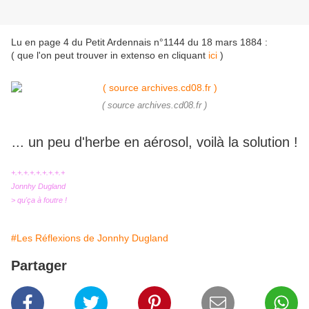
Lu en page 4 du Petit Ardennais n°1144 du 18 mars 1884 :
( que l'on peut trouver in extenso en cliquant
ici
)
( source archives.cd08.fr )
... un peu d'herbe en aérosol, voilà la solution !
+.+.+.+.+.+.+.+.+
Jonnhy Dugland
> qu'ça à foutre !
#Les Réflexions de Jonnhy Dugland
Partager