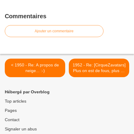
Commentaires
Ajouter un commentaire
< 1950 - Re: A propos de
1952 - Re: [CirqueZavatars]
neige... :-)
Plus on est de fous, plus on
(mono)rime... >
Hébergé par Overblog
Top articles
Pages
Contact
Signaler un abus