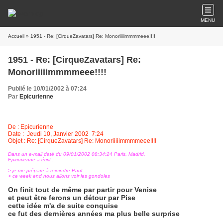
MENU
Accueil
» 1951 - Re: [CirqueZavatars] Re: Monoriiiiimmmmeee!!!!
1951 - Re: [CirqueZavatars] Re:
Monoriiiiimmmmeee!!!!
Publié le 10/01/2002 à 07:24
Par
Epicurienne
De : Epicurienne
Date : Jeudi 10, Janvier 2002 7:24
Objet : Re: [CirqueZavatars] Re: Monoriiiiimmmmeee!!!!
Dans un e-mail daté du 09/01/2002 08:34:24 Paris, Madrid,
Epicurienne a écrit :
> je me prépare à rejoindre Paul
> ce week end nous allons voir les gondoles
On finit tout de même par partir pour Venise
et peut être ferons un détour par Pise
cette idée m'a de suite conquise
ce fut des dernières années ma plus belle surprise