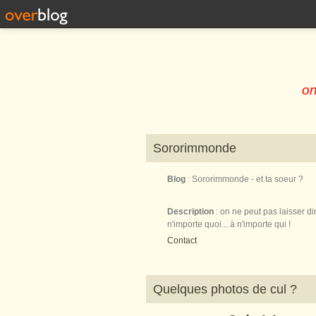
on
Sororimmonde
Blog
: Sororimmonde - et ta soeur ?
Description
: on ne peut pas laisser di
n'importe quoi... à n'importe qui !
Contact
Quelques photos de cul ?