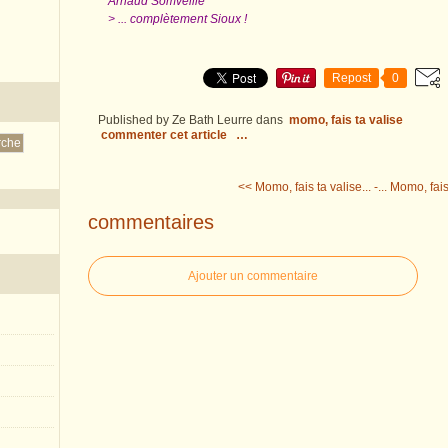
Arnaud Somveille
> ... complètement Sioux !
Repost
0
Published by Ze Bath Leurre
dans
momo, fais ta valise
commenter cet article
…
<< Momo, fais ta valise... -...
Momo, fais t
commentaires
Ajouter un commentaire