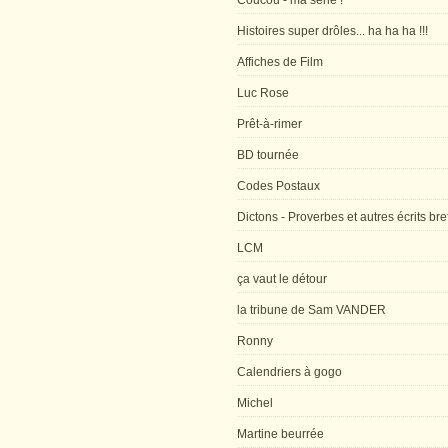
Coucou - ma série !
Histoires super drôles... ha ha ha !!!
Affiches de Film
Luc Rose
Prêt-à-rimer
BD tournée
Codes Postaux
Dictons - Proverbes et autres écrits bre
LCM
ça vaut le détour
la tribune de Sam VANDER
Ronny
Calendriers à gogo
Michel
Martine beurrée