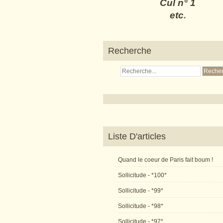
Cul n° 1
etc
.
Recherche
Liste D'articles
Quand le coeur de Paris fait boum !
Sollicitude - *100*
Sollicitude - *99*
Sollicitude - *98*
Sollicitude - *97*