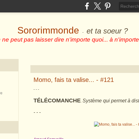
Sororimmonde
et ta soeur ?
-
 ne peut pas laisser dire n'importe quoi... à n'importe
Momo, fais ta valise... - #121
- - -
re
TÉLÉCOMANCHE
Système qui permet à dist
.
- - -