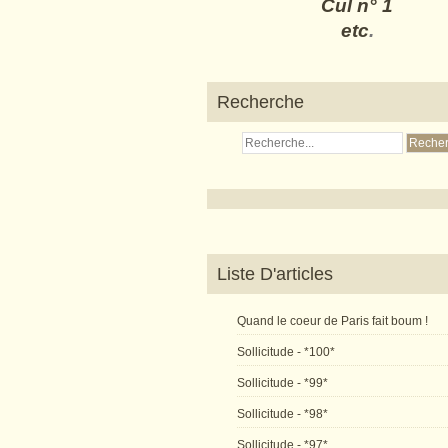
Cul n° 1
etc
.
Recherche
Liste D'articles
Quand le coeur de Paris fait boum !
Sollicitude - *100*
Sollicitude - *99*
Sollicitude - *98*
Sollicitude - *97*