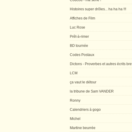
Coucou - ma série !
Histoires super drôles... ha ha ha !!!
Affiches de Film
Luc Rose
Prêt-à-rimer
BD tournée
Codes Postaux
Dictons - Proverbes et autres écrits bre
LCM
ça vaut le détour
la tribune de Sam VANDER
Ronny
Calendriers à gogo
Michel
Martine beurrée