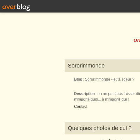
on
Sororimmonde
Blog
: Sororimmonde - et ta soeur ?
Description
: on ne peut pas laisser di
n'importe quoi... à n'importe qui !
Contact
Quelques photos de cul ?