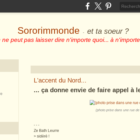
Sororimmonde
et ta soeur ?
-
 ne peut pas laisser dire n'importe quoi... à n'importe
L'accent du Nord...
... ça donne envie de faire appel à l
re
(photo prise dans une rue de L
- - -
Ze Bath Leurre
> sidèrè !