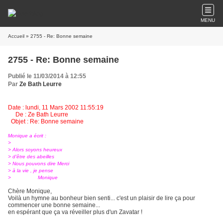
MENU
Accueil
» 2755 - Re: Bonne semaine
2755 - Re: Bonne semaine
Publié le 11/03/2014 à 12:55
Par
Ze Bath Leurre
Date : lundi, 11 Mars 2002 11:55:19
De : Ze Bath Leurre
Objet : Re: Bonne semaine
Monique a écrit :
>
> Alors soyons heureux
> d'être des abeilles
> Nous pouvons dire Merci
> à la vie , je pense
>
Monique
Chère Monique,
Voilà un hymne au bonheur bien senti... c'est un plaisir de lire ça pour
commencer une bonne semaine...
en espérant que ça va réveiller plus d'un Zavatar !