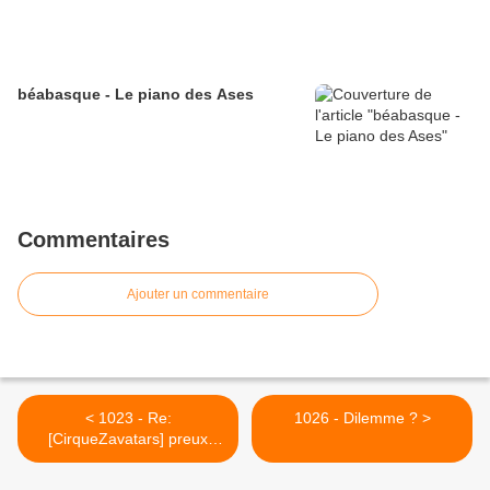
béabasque - Le piano des Ases
Commentaires
Ajouter un commentaire
< 1023 - Re:
1026 - Dilemme ? >
[CirqueZavatars] preux
millet pas