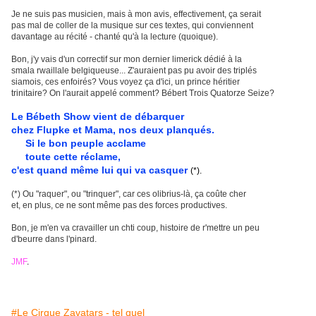
Je ne suis pas musicien, mais à mon avis, effectivement, ça serait
pas mal de coller de la musique sur ces textes, qui conviennent
davantage au récité - chanté qu'à la lecture (quoique).
Bon, j'y vais d'un correctif sur mon dernier limerick dédié à la
smala rwaillale belgiqueuse... Z'auraient pas pu avoir des triplés
siamois, ces enfoirés? Vous voyez ça d'ici, un prince héritier
trinitaire? On l'aurait appelé comment? Bébert Trois Quatorze Seize?
Le Bébeth Show vient de débarquer
chez Flupke et Mama, nos deux planqués.
Si le bon peuple acclame
toute cette réclame,
c'est quand même lui qui va casquer
(*).
(*) Ou "raquer", ou "trinquer", car ces olibrius-là, ça coûte cher
et, en plus, ce ne sont même pas des forces productives.
Bon, je m'en va cravailler un chti coup, histoire de r'mettre un peu
d'beurre dans l'pinard.
JMF
.
#Le Cirque Zavatars - tel quel