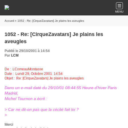
MENU
Accueil
» 1052 - Re: [CirqueZavatars] Je plains les aveugles
1052 - Re: [CirqueZavatars] Je plains les
aveugles
Publié le 29/10/2001 à 14:54
Par
LCM
De :
LComeauMontasse
Date : Lundi 29, Octobre 2001 14:54
Objet : Re: [CirqueZavatars] Je plains les aveugles
Dans un e-mail daté du 29/10/01 08:44:55 Heure d'hiver Paris
Madrid,
Michel Tournon a écrit :
> Car ne dit-on pas que la cécité fait loi ?
>
Merci