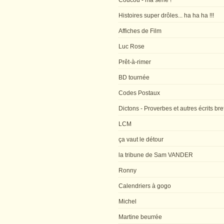
Coucou - ma série !
Histoires super drôles... ha ha ha !!!
Affiches de Film
Luc Rose
Prêt-à-rimer
BD tournée
Codes Postaux
Dictons - Proverbes et autres écrits bre
LCM
ça vaut le détour
la tribune de Sam VANDER
Ronny
Calendriers à gogo
Michel
Martine beurrée