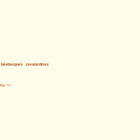
béabasques
zavatardises
llac >>