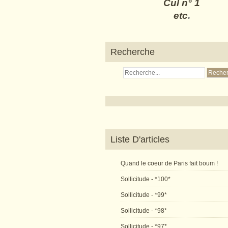
Cul n° 1
etc
.
Recherche
Liste D'articles
Quand le coeur de Paris fait boum !
Sollicitude - *100*
Sollicitude - *99*
Sollicitude - *98*
Sollicitude - *97*