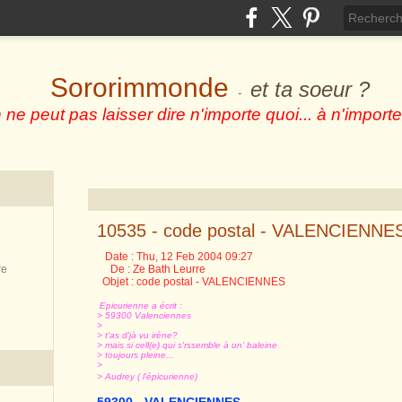
Sororimmonde
et ta soeur ?
-
 ne peut pas laisser dire n'importe quoi... à n'importe
10535 - code postal - VALENCIENNE
Date : Thu, 12 Feb 2004 09:27
re
De : Ze Bath Leurre
Objet : code postal - VALENCIENNES
Epicurienne a écrit :
> 59300 Valenciennes
>
> t'as d'jà vu iréne?
> mais si cell(e) qui s'rssemble à un' baleine
> toujours pleine...
>
> Audrey ( l'épicurienne)