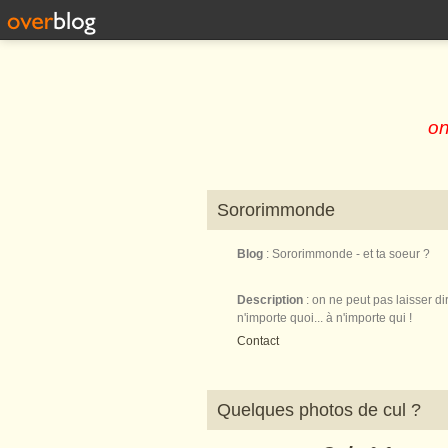
on
Sororimmonde
Blog
: Sororimmonde - et ta soeur ?
Description
: on ne peut pas laisser di
n'importe quoi... à n'importe qui !
Contact
Quelques photos de cul ?