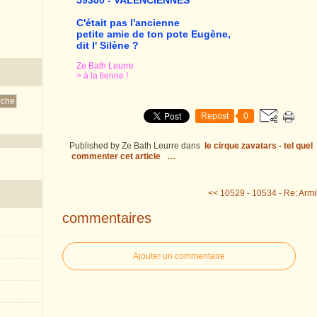
59300 - VALENCIENNES
C'était pas l'ancienne
petite amie de ton pote Eugène,
dit l' Silène ?
Ze Bath Leurre
> à la tienne !
Repost
0
Published by Ze Bath Leurre
dans
le cirque zavatars - tel quel
commenter cet article
…
<< 10529 -
10534 - Re: Armi
commentaires
Ajouter un commentaire