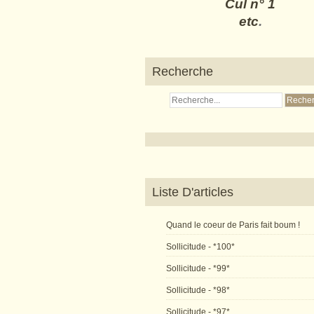
Cul n° 1
etc
.
Recherche
Liste D'articles
Quand le coeur de Paris fait boum !
Sollicitude - *100*
Sollicitude - *99*
Sollicitude - *98*
Sollicitude - *97*