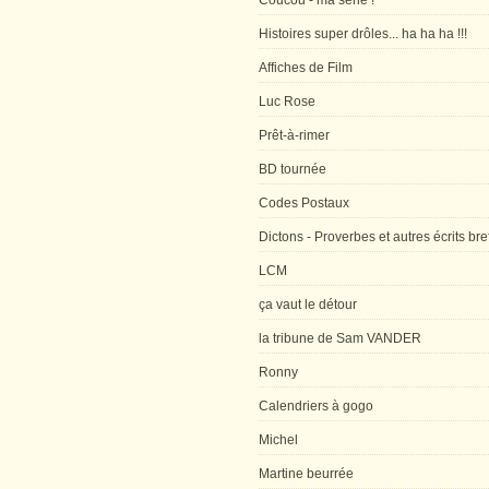
Coucou - ma série !
Histoires super drôles... ha ha ha !!!
Affiches de Film
Luc Rose
Prêt-à-rimer
BD tournée
Codes Postaux
Dictons - Proverbes et autres écrits bre
LCM
ça vaut le détour
la tribune de Sam VANDER
Ronny
Calendriers à gogo
Michel
Martine beurrée