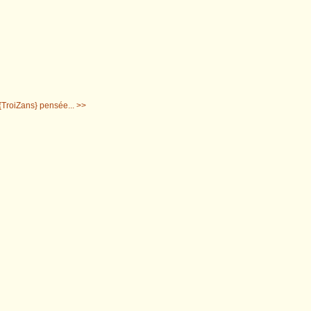
{TroiZans} pensée... >>