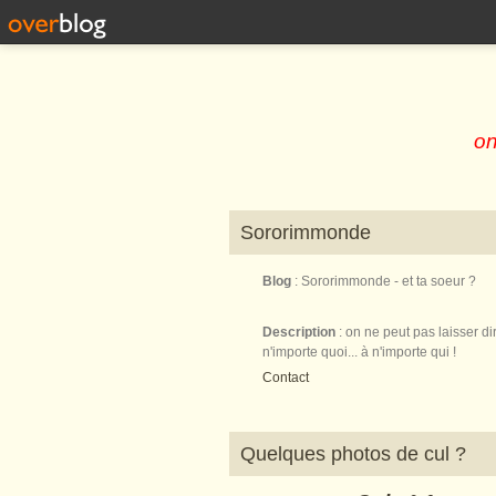
on
Sororimmonde
Blog
: Sororimmonde - et ta soeur ?
Description
: on ne peut pas laisser di
n'importe quoi... à n'importe qui !
Contact
Quelques photos de cul ?