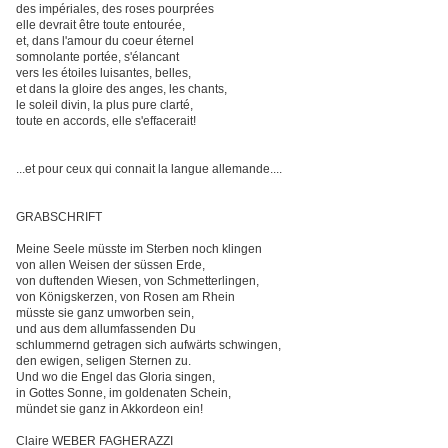
des impériales, des roses pourprées
elle devrait être toute entourée,
et, dans l'amour du coeur éternel
somnolante portée, s'élancant
vers les étoiles luisantes, belles,
et dans la gloire des anges, les chants,
le soleil divin, la plus pure clarté,
toute en accords, elle s'effacerait!
...et pour ceux qui connait la langue allemande....
GRABSCHRIFT
Meine Seele müsste im Sterben noch klingen
von allen Weisen der süssen Erde,
von duftenden Wiesen, von Schmetterlingen,
von Königskerzen, von Rosen am Rhein
müsste sie ganz umworben sein,
und aus dem allumfassenden Du
schlummernd getragen sich aufwärts schwingen,
den ewigen, seligen Sternen zu.
Und wo die Engel das Gloria singen,
in Gottes Sonne, im goldenaten Schein,
mündet sie ganz in Akkordeon ein!
Claire WEBER FAGHERAZZI