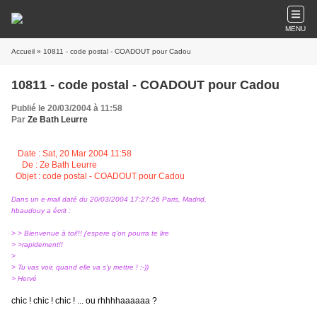
MENU
Accueil
» 10811 - code postal - COADOUT pour Cadou
10811 - code postal - COADOUT pour Cadou
Publié le 20/03/2004 à 11:58
Par
Ze Bath Leurre
Date : Sat, 20 Mar 2004 11:58
De : Ze Bath Leurre
Objet : code postal - COADOUT pour Cadou
Dans un e-mail daté du 20/03/2004 17:27:26 Paris, Madrid,
hbaudouy a écrit :
> > Bienvenue à toi!!! j'espere q'on pourra te lire
> >rapidement!!
>
> Tu vas voir, quand elle va s'y mettre ! :-))
> Hervé
chic ! chic ! chic ! ... ou rhhhhaaaaaa ?