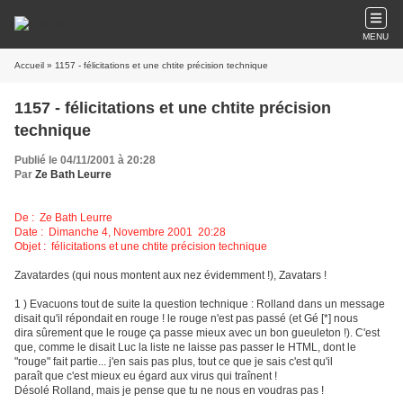
MENU
Accueil
» 1157 - félicitations et une chtite précision technique
1157 - félicitations et une chtite précision
technique
Publié le 04/11/2001 à 20:28
Par
Ze Bath Leurre
De :
Ze Bath Leurre
Date : Dimanche 4, Novembre 2001 20:28
Objet : félicitations et une chtite précision technique
Zavatardes (qui nous montent aux nez évidemment !), Zavatars !
1 ) Evacuons tout de suite la question technique : Rolland dans un message
disait qu'il répondait en rouge ! le rouge n'est pas passé (et Gé [*] nous
dira sûrement que le rouge ça passe mieux avec un bon gueuleton !). C'est
que, comme le disait Luc la liste ne laisse pas passer le HTML, dont le
"rouge" fait partie... j'en sais pas plus, tout ce que je sais c'est qu'il
paraît que c'est mieux eu égard aux virus qui traînent !
Désolé Rolland, mais je pense que tu ne nous en voudras pas !