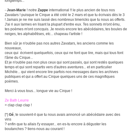
longtemps...
-
Jean-Marie
! notre
Zappe
international !! le plus ancien de tous nos
Zavatars ! puisque le Cirque a été créé le 2 mars et que tu écrivais dès le 3
! Jamais je ne me suis lassé des nombreux limericks que tu nous as offerts.
J'ai ri aux larmes en lisant la plupart d'entre eux. Tes sonnets m'ont ému,
tes poèmes m'ont concquis. Je revois encore tes abécédaires, tes boules de
neiges, tes alphabêtises, etc... chapeau l'artiste !
Bien sûr je n'oublie pas nos autres Zavatars, les anciens comme les
nouveaux,
ceux qui écrivent quelquefois, ceux qui ne font que lire, mais qui tous font
l'âme du Cirque...
Et je n'oublie pas non plus ceux qui sont passés, qui sont restés quelques
temps et qui sont repartis vers d'autres aventures... et en particulier
Michèle... qui vient encore lire parfois nos messages dans les archives
publiques et qui a offert au Cirque quelques uns de ces magnifiques
poèmes.
Merci à vous tous... longue vie au Cirque !
Ze Bath Leurre
> clap clap clap !
[*]
Gé
, te souvient-il que tu nous avais annoncé un abécédaire avec des
vins
? enfin que tu allais t'y essayer... en es-tu encore à déguster les
boutanches ? tiens-nous au courant !