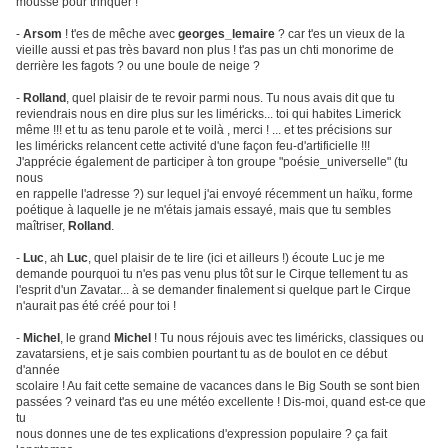
mousse pour trinquer !
-
Arsom
! t'es de mêche avec
georges_lemaire
? car t'es un vieux de la
vieille aussi et pas très bavard non plus ! t'as pas un chti monorime de
derrière les fagots ? ou une boule de neige ?
-
Rolland
, quel plaisir de te revoir parmi nous. Tu nous avais dit que tu
reviendrais nous en dire plus sur les liméricks... toi qui habites Limerick
même !!! et tu as tenu parole et te voilà , merci ! ... et tes précisions sur
les liméricks relancent cette activité d'une façon feu-d'artificielle !!!
J'apprécie également de participer à ton groupe "poésie_universelle" (tu
nous
en rappelle l'adresse ?) sur lequel j'ai envoyé récemment un haïku, forme
poétique à laquelle je ne m'étais jamais essayé, mais que tu sembles
maîtriser,
Rolland
.
-
Luc
, ah
Luc
, quel plaisir de te lire (ici et ailleurs !) écoute Luc je me
demande pourquoi tu n'es pas venu plus tôt sur le Cirque tellement tu as
l'esprit d'un Zavatar... à se demander finalement si quelque part le Cirque
n'aurait pas été créé pour toi !
-
Michel
, le grand
Michel
! Tu nous réjouis avec tes liméricks, classiques ou
zavatarsiens, et je sais combien pourtant tu as de boulot en ce début
d'année
scolaire ! Au fait cette semaine de vacances dans le Big South se sont bien
passées ? veinard t'as eu une météo excellente ! Dis-moi, quand est-ce que
tu
nous donnes une de tes explications d'expression populaire ? ça fait