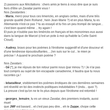
2) passons aux félicitations : chers amis je tiens à vous dire que je suis
fiers d'être un Zavatar parmi vous !
Nos Zavatardes :
-
Maria
, merci pour tous ces limericks, en anglais certes, mais d'une très
grande qualité (hein Rolland , hein Jean-Marie ?) et en plus Maria, tu es
Allemande n'est-ce pas ? tu as essayé et tu t'es un peu trompé de langue...
c'est bien quand même ... try again !
Et puis je n'oublie pas tes liméricks en français et tes monorimes eux aussi
dans la langue de Marcel (c'est un pote à moi qu'habite la Celle-Saint-
Cloud).
-
Audrey
, bravo pour tes poèmes à l'érotisme suggestif et d'une douceur et
d'une tendresse époustouflantes.... j'en suis sur le cul... le mien je
précise ! A quand le prochain poème ?
Nos Zavatars :
-
Gé
[*], je me réjouis de ton retour parmi nous (par minou ?) ! Je n'ai pas
tout compris au sujet de ton escapade canadienne, il faudra que tu nous
racontes ça !
-
lebatailleur
, visiblement les poèmes érotiques de ces dernières semaines
ont réveillé en toi des instincts poétiques indubitables !! (indu... quoi ?).
La preuve c'est qu'on ne te lis plus depuis que l'érotisme est retombé !
-
georges_lemaire
, tu es un vieux Zavatar, des premiers instants, aussi
muet
que
JMF
est bavard... et c'est pas peu dire... eh le
Zappe
, chope cette