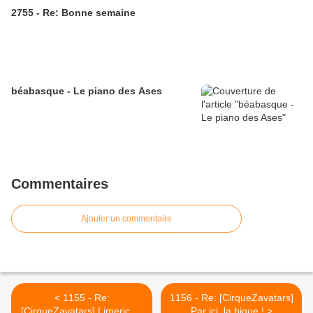
2755 - Re: Bonne semaine
béabasque - Le piano des Ases
Commentaires
Ajouter un commentaire
< 1155 - Re:
1156 - Re: [CirqueZavatars]
[CirqueZavatars] Limerick a
Par ici, la bique ! >