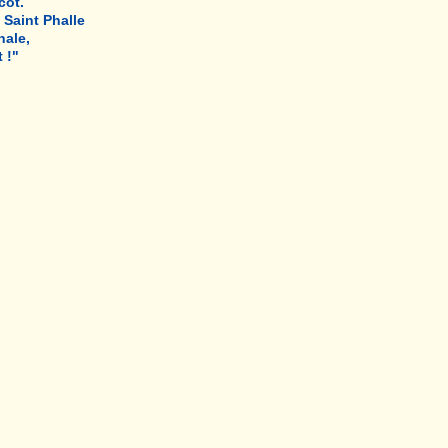
cot.
 Saint Phalle
hale,
 !"