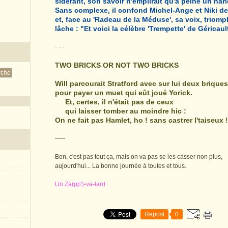
sidérant, son savoir n'emplirait qu'à peine un hari
Sans complexe, il confond Michel-Ange et Niki de
et, face au 'Radeau de la Méduse', sa voix, triomp
lâche : "Et voici la célèbre 'Trempette' de Géricault
- - -
TWO BRICKS OR NOT TWO BRICKS
Will parcourait Stratford avec sur lui deux briques
pour payer un muet qui eût joué Yorick.
Et, certes, il n'était pas de ceux
qui laisser tomber au moindre hic :
On ne fait pas Hamlet, ho ! sans castrer l'taiseux !
-----
Bon, c'est pas tout ça, mais on va pas se les casser non plus,
aujourd'hui... La bonne journée à toutes et tous.
Un Za(pp')-va-tard.
Repost
0