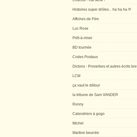
Coucou - ma série !
Histoires super drôles... ha ha ha !!!
Affiches de Film
Luc Rose
Prêt-à-rimer
BD tournée
Codes Postaux
Dictons - Proverbes et autres écrits bre
LCM
ça vaut le détour
la tribune de Sam VANDER
Ronny
Calendriers à gogo
Michel
Martine beurrée