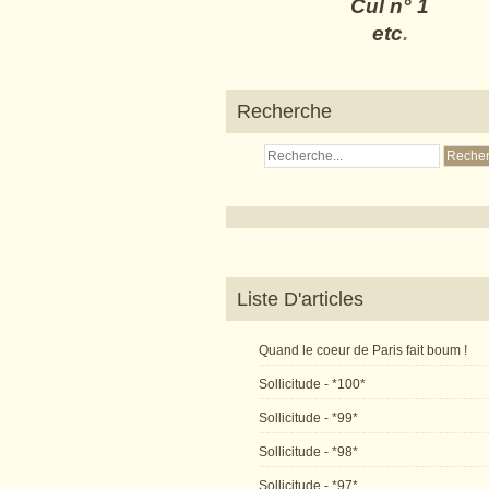
Cul n° 1
etc
.
Recherche
Liste D'articles
Quand le coeur de Paris fait boum !
Sollicitude - *100*
Sollicitude - *99*
Sollicitude - *98*
Sollicitude - *97*