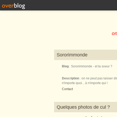
on
Sororimmonde
Blog
: Sororimmonde - et ta soeur ?
Description
: on ne peut pas laisser di
n'importe quoi... à n'importe qui !
Contact
Quelques photos de cul ?