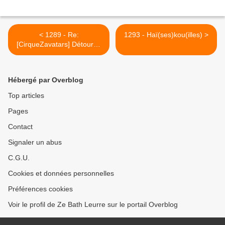
< 1289 - Re:
1293 - Haï(ses)kou(illes) >
[CirqueZavatars] Détourne
née en bulle
Hébergé par Overblog
Top articles
Pages
Contact
Signaler un abus
C.G.U.
Cookies et données personnelles
Préférences cookies
Voir le profil de Ze Bath Leurre sur le portail Overblog