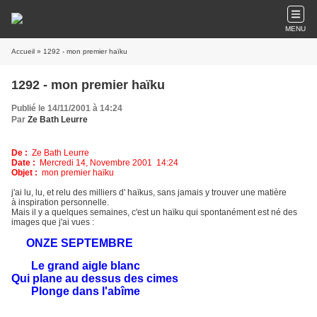
MENU
Accueil
» 1292 - mon premier haïku
1292 - mon premier haïku
Publié le 14/11/2001 à 14:24
Par
Ze Bath Leurre
De :
Ze Bath Leurre
Date :
Mercredi 14, Novembre 2001 14:24
Objet :
mon premier haïku
j'ai lu, lu, et relu des milliers d' haïkus, sans jamais y trouver une matière
à inspiration personnelle.
Mais il y a quelques semaines, c'est un haïku qui spontanément est né des
images que j'ai vues :
ONZE SEPTEMBRE
Le grand aigle blanc
Qui plane au dessus des cimes
Plonge dans l'abîme