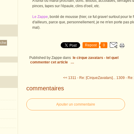
A lundi ou mardi prochain, donc. Bisous, accolades, serrages 
pinces, tapes sur l'épaule, clins d'oeil, etc.
Le Zappe
, bordé de mousse (hier, ce fut grave! surtout pour le f
d'ailleurs, parce que, personnellement, je ne m'en porte pas p
mal).
Repost
0
Published by Zappe
dans
le cirque zavatars - tel quel
commenter cet article
…
<< 1311 - Re: [CirqueZavatars]...
1309 - Re: 
commentaires
Ajouter un commentaire