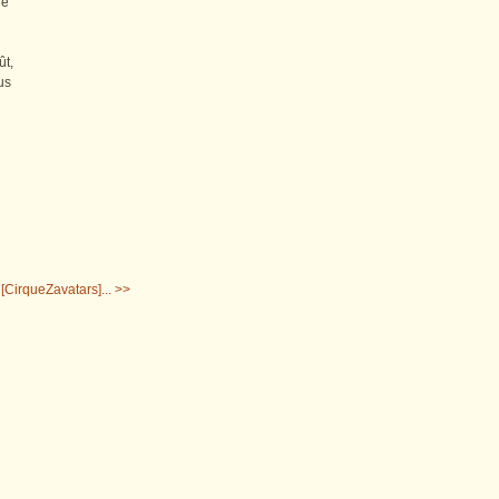
de
ût,
lus
[CirqueZavatars]... >>