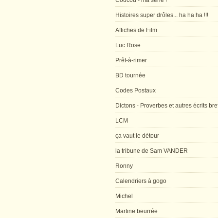
Coucou - ma série !
Histoires super drôles... ha ha ha !!!
Affiches de Film
Luc Rose
Prêt-à-rimer
BD tournée
Codes Postaux
Dictons - Proverbes et autres écrits bre
LCM
ça vaut le détour
la tribune de Sam VANDER
Ronny
Calendriers à gogo
Michel
Martine beurrée