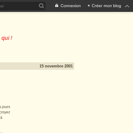
Connexion
+
Créer mon blog
 qui !
15 novembre 2001
s jours
 croyez
s à