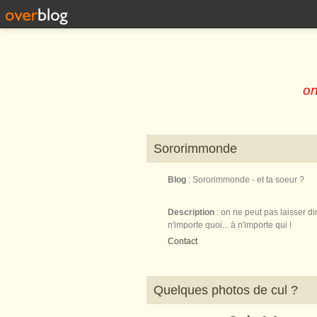
on
Sororimmonde
Blog
: Sororimmonde - et ta soeur ?
Description
: on ne peut pas laisser di
n'importe quoi... à n'importe qui !
Contact
Quelques photos de cul ?