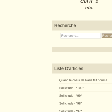
Cul n° 1
etc
.
Recherche
Liste D'articles
Quand le coeur de Paris fait boum !
Sollicitude - *100*
Sollicitude - *99*
Sollicitude - *98*
Sollicitude - *97*