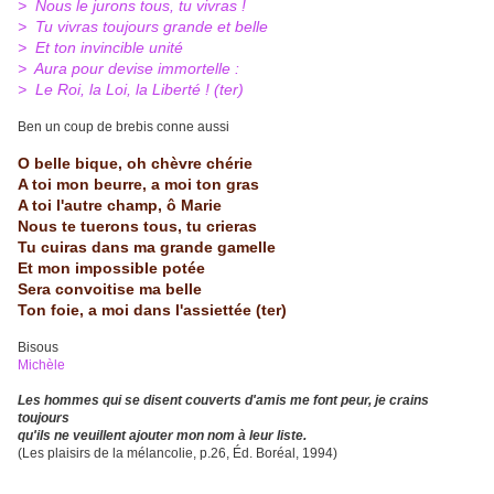
> Nous le jurons tous, tu vivras !
> Tu vivras toujours grande et belle
> Et ton invincible unité
> Aura pour devise immortelle :
> Le Roi, la Loi, la Liberté ! (ter)
Ben un coup de brebis conne aussi
O belle bique, oh chèvre chérie
A toi mon beurre, a moi ton gras
A toi l'autre champ, ô Marie
Nous te tuerons tous, tu crieras
Tu cuiras dans ma grande gamelle
Et mon impossible potée
Sera convoitise ma belle
Ton foie, a moi dans l'assiettée (ter)
Bisous
Michèle
Les hommes qui se disent couverts d'amis me font peur, je crains
toujours
qu'ils ne veuillent ajouter mon nom à leur liste.
(Les plaisirs de la mélancolie, p.26, Éd. Boréal, 1994)