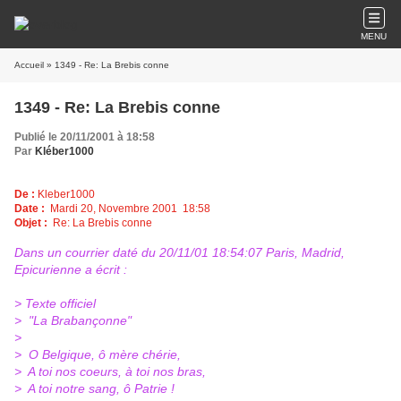
MENU
Accueil
» 1349 - Re: La Brebis conne
1349 - Re: La Brebis conne
Publié le 20/11/2001 à 18:58
Par
Kléber1000
De :
Kleber1000
Date :
Mardi 20, Novembre 2001 18:58
Objet :
Re: La Brebis conne
Dans un courrier daté du 20/11/01 18:54:07 Paris, Madrid,
Epicurienne a écrit :
> Texte officiel
> "La Brabançonne"
>
> O Belgique, ô mère chérie,
> A toi nos coeurs, à toi nos bras,
> A toi notre sang, ô Patrie !