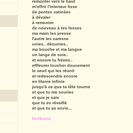
remonter vers le haut
m'offrir l'interieur lisse
de pentes satinées
à dévaler
à remonter
de nouveau à tes fesses
ma main les presse
l'autre les caresse
unies.. désunies..
ma bouche et ma langue
un lange de soie..
et encore tu frémis..
effleurer toucher doucement
le seuil qui les réunit
et redescendre encore
en litanie infinie
jusqu'à ce que ta tête tourne
et que tu me souries
et que je sais
que tu es réveillé
et que tu as envie...
Flo l'Ecorce