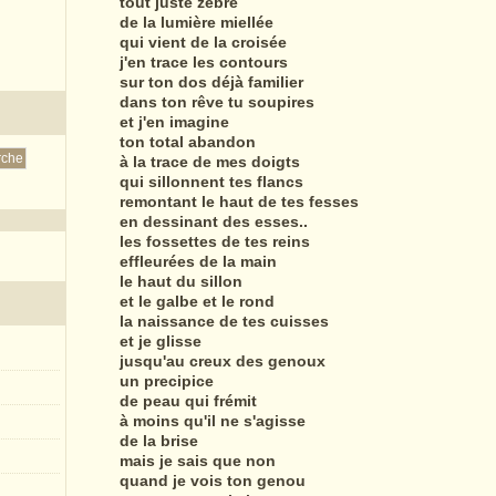
tout juste zébré
de la lumière miellée
qui vient de la croisée
j'en trace les contours
sur ton dos déjà familier
dans ton rêve tu soupires
et j'en imagine
ton total abandon
à la trace de mes doigts
qui sillonnent tes flancs
remontant le haut de tes fesses
en dessinant des esses..
les fossettes de tes reins
effleurées de la main
le haut du sillon
et le galbe et le rond
la naissance de tes cuisses
et je glisse
jusqu'au creux des genoux
un precipice
de peau qui frémit
à moins qu'il ne s'agisse
de la brise
mais je sais que non
quand je vois ton genou