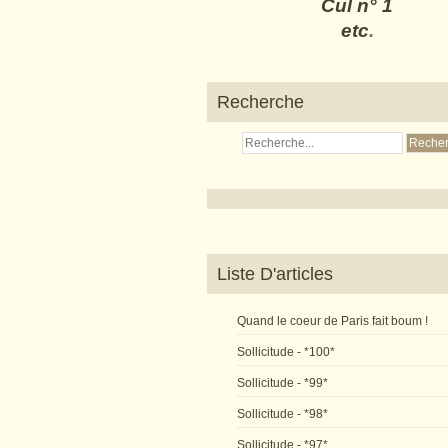
Cul n° 1
etc
.
Recherche
Liste D'articles
Quand le coeur de Paris fait boum !
Sollicitude - *100*
Sollicitude - *99*
Sollicitude - *98*
Sollicitude - *97*