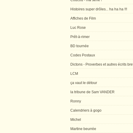
Coucou - ma série !
Histoires super drôles... ha ha ha !!!
Affiches de Film
Luc Rose
Prêt-à-rimer
BD tournée
Codes Postaux
Dictons - Proverbes et autres écrits bre
LCM
ça vaut le détour
la tribune de Sam VANDER
Ronny
Calendriers à gogo
Michel
Martine beurrée