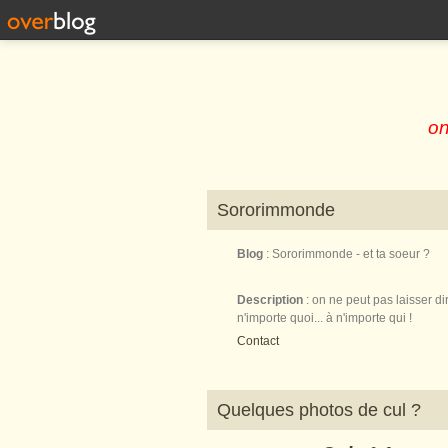
on
Sororimmonde
Blog
: Sororimmonde - et ta soeur ?
Description
: on ne peut pas laisser di
n'importe quoi... à n'importe qui !
Contact
Quelques photos de cul ?