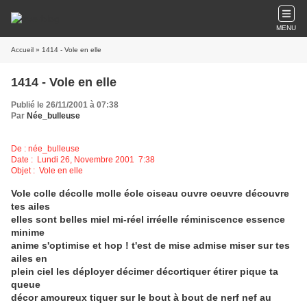
MENU
Accueil
» 1414 - Vole en elle
1414 - Vole en elle
Publié le 26/11/2001 à 07:38
Par
Née_bulleuse
De : née_bulleuse
Date : Lundi 26, Novembre 2001 7:38
Objet : Vole en elle
Vole colle décolle molle éole oiseau ouvre oeuvre découvre
tes ailes
elles sont belles miel mi-réel irréelle réminiscence essence
minime
anime s'optimise et hop ! t'est de mise admise miser sur tes
ailes en
plein ciel les déployer décimer décortiquer étirer pique ta
queue
décor amoureux tiquer sur le bout à bout de nerf nef au