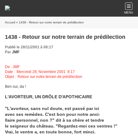
MENU
Accueil
» 1438 - Retour sur notre terrain de prédilection
1438 - Retour sur notre terrain de prédilection
Publié le 28/11/2001 à 08:17
Par
JMF
De : JMF
Date : Mercredi 28, Novembre 2001 8:17
Objet : Retour sur notre terrain de prédilection
Ben oui, da !
L'AVORTEUR, UN DRÔLE D'APOTHICAIRE
"L'avorteur, sans nul doute, est passé par ici
avec ses remèdes. C'est bon pour notre anci-
llaire personnel, non ?" dit à sa chère et tendre
le seigneur du château. "Regardez-moi ces ventres !"
Vrai, le ventre a, en toute bonne, fort minci.