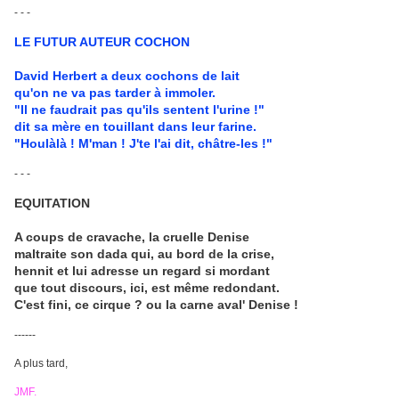
- - -
LE FUTUR AUTEUR COCHON
David Herbert a deux cochons de lait
qu'on ne va pas tarder à immoler.
"Il ne faudrait pas qu'ils sentent l'urine !"
dit sa mère en touillant dans leur farine.
"Houlàlà ! M'man ! J'te l'ai dit, châtre-les !"
- - -
EQUITATION
A coups de cravache, la cruelle Denise
maltraite son dada qui, au bord de la crise,
hennit et lui adresse un regard si mordant
que tout discours, ici, est même redondant.
C'est fini, ce cirque ? ou la carne aval' Denise !
------
A plus tard,
JMF.