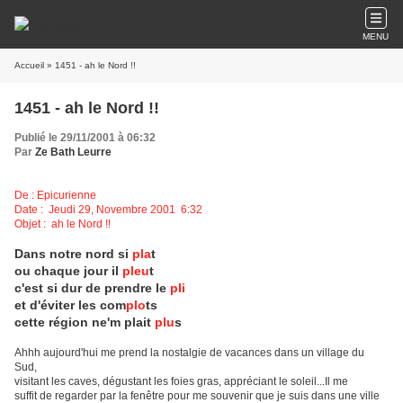
MENU
Accueil
» 1451 - ah le Nord !!
1451 - ah le Nord !!
Publié le 29/11/2001 à 06:32
Par
Ze Bath Leurre
De : Epicurienne
Date : Jeudi 29, Novembre 2001 6:32
Objet : ah le Nord !!
Dans notre nord si
pla
t
ou chaque jour il
pleu
t
c'est si dur de prendre le
pli
et d'éviter les com
plo
ts
cette région ne'm plait
plu
s
Ahhh aujourd'hui me prend la nostalgie de vacances dans un village du
Sud,
visitant les caves, dégustant les foies gras, appréciant le soleil...Il me
suffit de regarder par la fenêtre pour me souvenir que je suis dans une ville