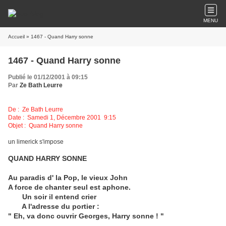
MENU
Accueil
» 1467 - Quand Harry sonne
1467 - Quand Harry sonne
Publié le 01/12/2001 à 09:15
Par
Ze Bath Leurre
De :
Ze Bath Leurre
Date : Samedi 1, Décembre 2001 9:15
Objet : Quand Harry sonne
un limerick s'impose
QUAND HARRY SONNE
Au paradis d' la Pop, le vieux John
A force de chanter seul est aphone.
Un soir il entend crier
A l'adresse du portier :
" Eh, va donc ouvrir Georges, Harry sonne ! "