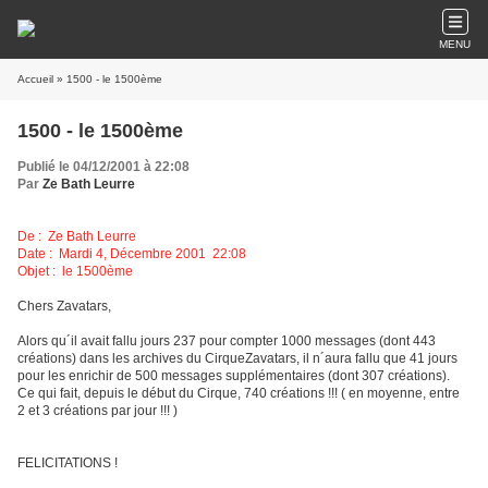
MENU
Accueil
» 1500 - le 1500ème
1500 - le 1500ème
Publié le 04/12/2001 à 22:08
Par
Ze Bath Leurre
De :
Ze Bath Leurre
Date : Mardi 4, Décembre 2001 22:08
Objet : le 1500ème
Chers Zavatars,
Alors qu´il avait fallu jours 237 pour compter 1000 messages (dont 443
créations) dans les archives du CirqueZavatars, il n´aura fallu que 41 jours
pour les enrichir de 500 messages supplémentaires (dont 307 créations).
Ce qui fait, depuis le début du Cirque, 740 créations !!! ( en moyenne, entre
2 et 3 créations par jour !!! )
FELICITATIONS !