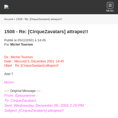
MENU
Accueil
» 1508 - Re: [CirqueZavatars] attrapez!!
1508 - Re: [CirqueZavatars] attrapez!!
Publié le 05/12/2001 à 14:45
Par
Michel Tournon
De : Michel Tournon
Date : Mercredi 5, Décembre 2001 14:45
Objet : Re: [CirqueZavatars] attrapez!!
Axel ?
Michel
----- Original Message ----
From: Epicurienne
To: CirqueZavatars
Sent: Wednesday, December 05, 2001 2:20 PM
Subject: [CirqueZavatars] attrapez!!