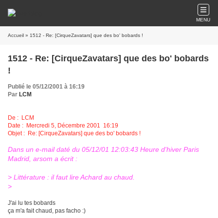
MENU
Accueil
» 1512 - Re: [CirqueZavatars] que des bo' bobards !
1512 - Re: [CirqueZavatars] que des bo' bobards
!
Publié le 05/12/2001 à 16:19
Par
LCM
De :
LCM
Date : Mercredi 5, Décembre 2001 16:19
Objet : Re: [CirqueZavatars] que des bo' bobards !
Dans un e-mail daté du 05/12/01 12:03:43 Heure d'hiver Paris
Madrid, arsom a écrit :
> Littérature : il faut lire Achard au chaud.
>
J'ai lu tes bobards
ça m'a fait chaud, pas facho :)