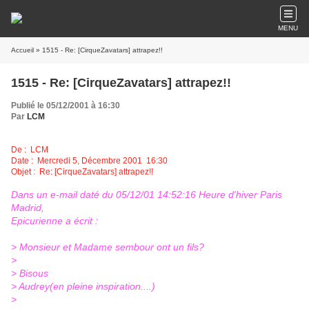
MENU
Accueil
» 1515 - Re: [CirqueZavatars] attrapez!!
1515 - Re: [CirqueZavatars] attrapez!!
Publié le 05/12/2001 à 16:30
Par
LCM
De :
LCM
Date : Mercredi 5, Décembre 2001 16:30
Objet : Re: [CirqueZavatars] attrapez!!
Dans un e-mail daté du 05/12/01 14:52:16 Heure d'hiver Paris
Madrid,
Epicurienne a écrit :
> Monsieur et Madame sembour ont un fils?
>
> Bisous
> Audrey(en pleine inspiration....)
>