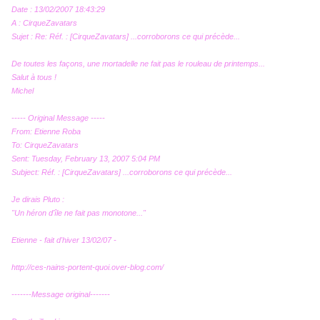
Date : 13/02/2007 18:43:29
A : CirqueZavatars
Sujet : Re: Réf. : [CirqueZavatars] ...corroborons ce qui précède...
De toutes les façons, une mortadelle ne fait pas le rouleau de printemps...
Salut à tous !
Michel
----- Original Message -----
From: Etienne Roba
To: CirqueZavatars
Sent: Tuesday, February 13, 2007 5:04 PM
Subject: Réf. : [CirqueZavatars] ...corroborons ce qui précède...
Je dirais Pluto :
"Un héron d'île ne fait pas monotone..."
Etienne - fait d'hiver 13/02/07 -
http://ces-nains-portent-quoi.over-blog.com/
-------Message original-------