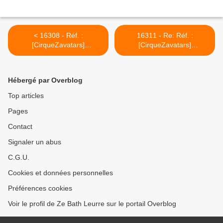
< 16308 - Réf. :
16311 - Re: Réf. :
[CirqueZavatars]
[CirqueZavatars]
...corroborons ce qui
...corroborons ce qui
précède...
précède... >
Hébergé par Overblog
Top articles
Pages
Contact
Signaler un abus
C.G.U.
Cookies et données personnelles
Préférences cookies
Voir le profil de Ze Bath Leurre sur le portail Overblog