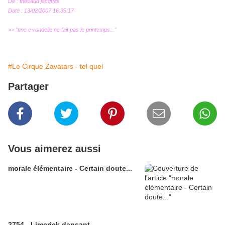
De : theillaud jacques
Date : 13/02/2007 16:35:17
>> "une e-rondelle ne fait pas le printemps..."
#Le Cirque Zavatars - tel quel
Partager
Vous aimerez aussi
morale élémentaire - Certain doute...
2754 - Limerick dansant