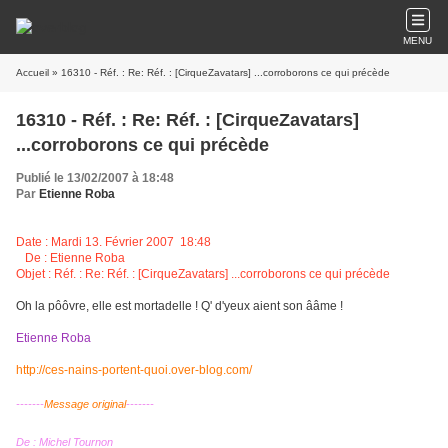
MENU
Accueil
» 16310 - Réf. : Re: Réf. : [CirqueZavatars] ...corroborons ce qui précède
16310 - Réf. : Re: Réf. : [CirqueZavatars]
...corroborons ce qui précède
Publié le 13/02/2007 à 18:48
Par
Etienne Roba
Date : Mardi 13. Février 2007
18:48
De : Etienne Roba
Objet : Réf. : Re: Réf. : [CirqueZavatars] ...corroborons ce qui précède
Oh la pôôvre, elle est mortadelle ! Q' d'yeux aient son ââme !
Etienne Roba
http://ces-nains-portent-quoi.over-blog.com/
-------
Message original
-------
De : Michel Tournon